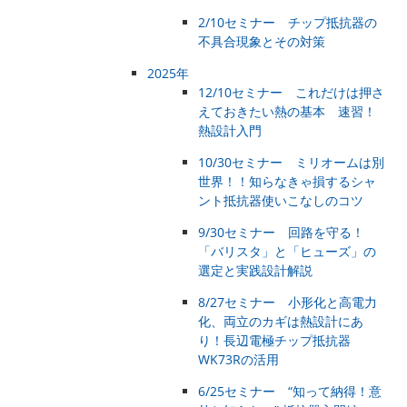
2/10セミナー チップ抵抗器の
不具合現象とその対策
2025年
12/10セミナー これだけは押さ
えておきたい熱の基本 速習！
熱設計入門
10/30セミナー ミリオームは別
世界！！知らなきゃ損するシャ
ント抵抗器使いこなしのコツ
9/30セミナー 回路を守る！
「バリスタ」と「ヒューズ」の
選定と実践設計解説
8/27セミナー 小形化と高電力
化、両立のカギは熱設計にあ
り！長辺電極チップ抵抗器
WK73Rの活用
6/25セミナー “知って納得！意