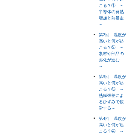
こる？① ～
半導体の発熱
増加と熱暴走
～
第2回 温度が
高いと何が起
こる？② ～
素材や部品の
劣化が進む
～
第3回 温度が
高いと何が起
こる？③ ～
熱膨張差によ
るひずみで疲
労する～
第4回 温度が
高いと何が起
こる？④ ～