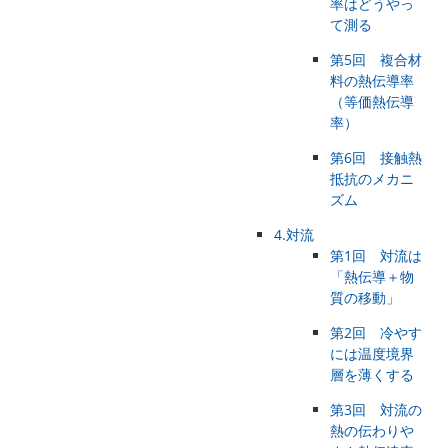
率はどうやっ
て測る
第5回 複合材
料の熱伝導率
（等価熱伝導
率）
第6回 接触熱
抵抗のメカニ
ズム
4.対流
第1回 対流は
「熱伝導＋物
質の移動」
第2回 冷やす
には温度境界
層を薄くする
第3回 対流の
熱の伝わりや