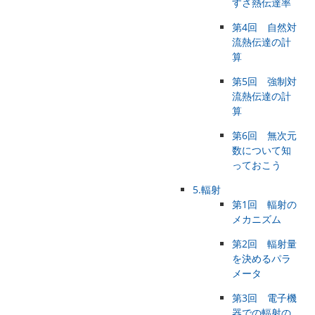
すさ熱伝達率
第4回 自然対
流熱伝達の計
算
第5回 強制対
流熱伝達の計
算
第6回 無次元
数について知
っておこう
5.輻射
第1回 輻射の
メカニズム
第2回 輻射量
を決めるパラ
メータ
第3回 電子機
器での輻射の