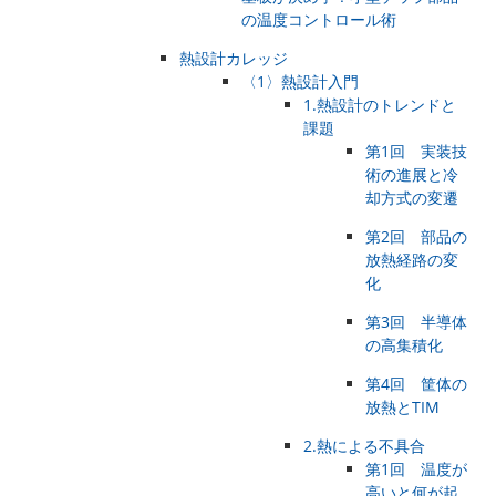
の温度コントロール術
熱設計カレッジ
〈1〉熱設計入門
1.熱設計のトレンドと
課題
第1回 実装技
術の進展と冷
却方式の変遷
第2回 部品の
放熱経路の変
化
第3回 半導体
の高集積化
第4回 筐体の
放熱とTIM
2.熱による不具合
第1回 温度が
高いと何が起