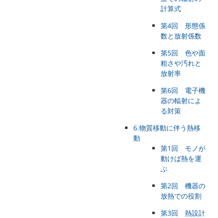
計算式
第4回 形態係
数と放射係数
第5回 色や面
粗さや汚れと
放射率
第6回 電子機
器の輻射によ
る対策
6.物質移動に伴う熱移
動
第1回 モノが
動けば熱を運
ぶ
第2回 機器の
放熱での役割
第3回 熱設計