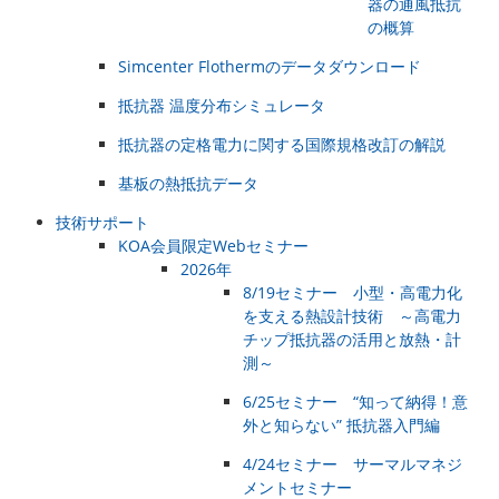
器の通風抵抗
の概算
Simcenter Flothermのデータダウンロード
抵抗器 温度分布シミュレータ
抵抗器の定格電力に関する国際規格改訂の解説
基板の熱抵抗データ
技術サポート
KOA会員限定Webセミナー
2026年
8/19セミナー 小型・高電力化
を支える熱設計技術 ～高電力
チップ抵抗器の活用と放熱・計
測～
6/25セミナー “知って納得！意
外と知らない” 抵抗器入門編
4/24セミナー サーマルマネジ
メントセミナー