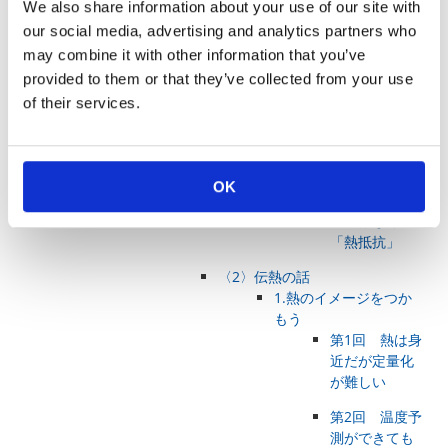
We also share information about your use of our site with
第２回 大体
our social media, advertising and analytics partners who
の見積もりが
may combine it with other information that you’ve
できること
provided to them or that they’ve collected from your use
第3回 基板放
of their services.
熱型部品の熱
設計が課題
第４回 熱設
OK
計の目標は温
度ではなく
「熱抵抗」
〈2〉伝熱の話
1.熱のイメージをつか
もう
第1回 熱は身
近だが定量化
が難しい
第2回 温度予
測ができても