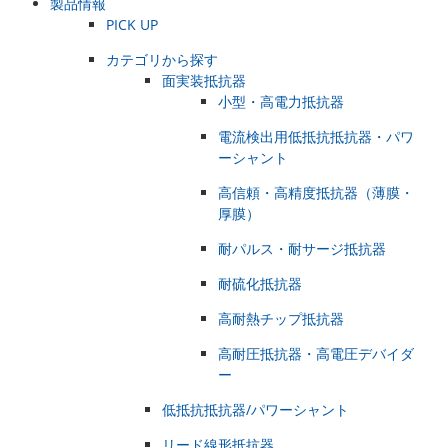
製品情報
PICK UP
カテゴリから探す
面実装抵抗器
小型・高電力抵抗器
電流検出用低抵抗抵抗器・パワ
ーシャント
高信頼・高精度抵抗器（薄膜・
厚膜）
耐パルス・耐サージ抵抗器
耐硫化抵抗器
高耐熱チップ抵抗器
高耐圧抵抗器・高電圧デバイダ
ー
低抵抗抵抗器/パワーシャント
リード線形抵抗器