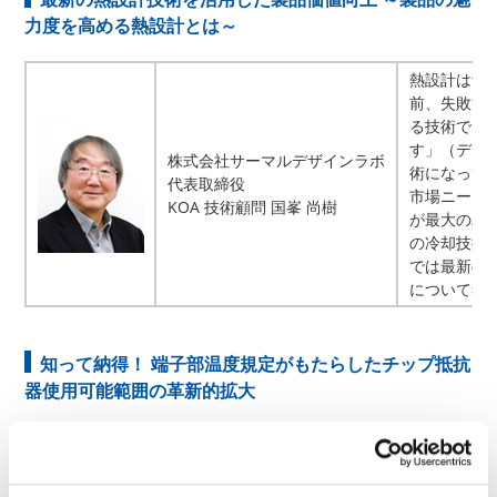
力度を高める熱設計とは～
熱設計は昔
前、失敗す
る技術では
す」（デン
株式会社サーマルデザインラボ
術になって
代表取締役
市場ニーズ
KOA 技術顧問 国峯 尚樹
が最大のハ
の冷却技術
では最新の
について考
知って納得！ 端子部温度規定がもたらしたチップ抵抗
器使用可能範囲の革新的拡大
昨年7月末に
サージチップ
力が大幅に