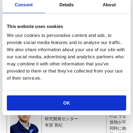
KOA株式会社
温領域での
Consent
Details
About
技術イニシアティブ
えるほど広
製品開発センター
全に使用す
平沢 浩一
の関係を定
This website uses cookies
定の理解が
We use cookies to personalise content and ads, to
いては、正
この機会を
provide social media features and to analyse our traffic.
We also share information about your use of our site with
our social media, advertising and analytics partners who
小形・高定格チップ抵抗器の温度上昇と基板温度コン
may combine it with other information that you’ve
トロールのポイント ～小さな部品を安心してご使用い
provided to them or that they’ve collected from your use
ただくために～
of their services.
チップ抵抗
定格電力が
OK
さらに高定格
KOA株式会社
ズで0.75
技術イニシアティブ
のような小
研究開発センター
放熱が不足
有賀 善紀
同時に抱え