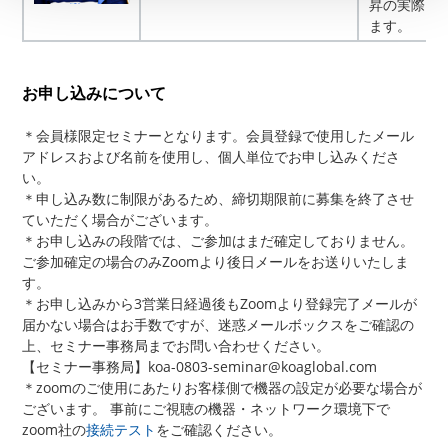
昇の実際と
ます。
お申し込みについて
＊会員様限定セミナーとなります。会員登録で使用したメール
アドレスおよび名前を使用し、個人単位でお申し込みくださ
い。
＊申し込み数に制限があるため、締切期限前に募集を終了させ
ていただく場合がございます。
＊お申し込みの段階では、ご参加はまだ確定しておりません。
ご参加確定の場合のみZoomより後日メールをお送りいたしま
す。
＊お申し込みから3営業日経過後もZoomより登録完了メールが
届かない場合はお手数ですが、迷惑メールボックスをご確認の
上、セミナー事務局までお問い合わせください。
【セミナー事務局】koa-0803-seminar@koaglobal.com
＊zoomのご使用にあたりお客様側で機器の設定が必要な場合が
ございます。 事前にご視聴の機器・ネットワーク環境下で
zoom社の
接続テスト
をご確認ください。