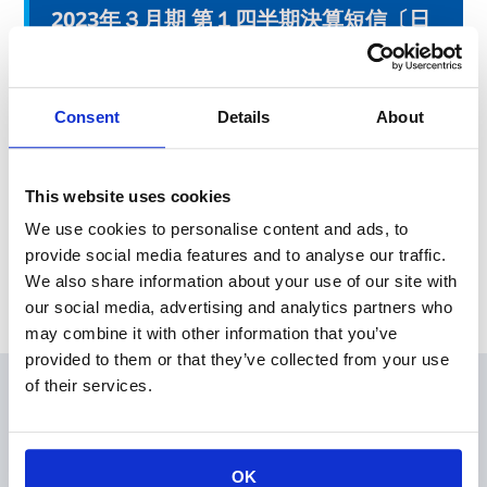
2023年３月期 第１四半期決算短信〔日
本基準〕（連結）
本日、東京証券取引所にて2023年３月期第１四半期決算を発表
Consent
Details
About
いたしました。
This website uses cookies
News Release
We use cookies to personalise content and ads, to
provide social media features and to analyse our traffic.
Archive
We also share information about your use of our site with
our social media, advertising and analytics partners who
may combine it with other information that you’ve
provided to them or that they’ve collected from your use
of their services.
会員
製品情報
KOAの技術
OK