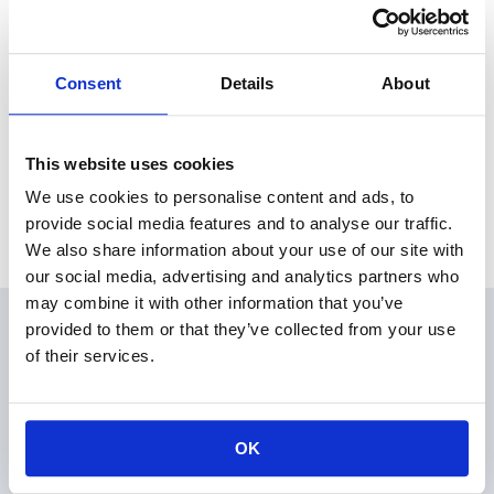
本日、東京証券取引所にて「剰余金の配当に関するお知らせ」
を発表しました。
Consent
Details
About
News Release
This website uses cookies
We use cookies to personalise content and ads, to
Archive
provide social media features and to analyse our traffic.
We also share information about your use of our site with
our social media, advertising and analytics partners who
may combine it with other information that you’ve
provided to them or that they’ve collected from your use
会員
of their services.
製品情報
KOAの技術
アプリケーションガイド
OK
設計支援