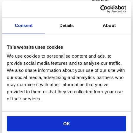
Consent
Details
About
健康経営優良法人認定制度とは、地域の健康課題に即し
This website uses cookies
た取り
組みや日本健康会議が進める健康増進の取り組み
We use cookies to personalise content and ads, to
をもとに、特に優良な健康経営を実践している大企業や
provide social media features and to analyse our traffic.
中小企業等の法人を顕彰する制度です。
We also share information about your use of our site with
our social media, advertising and analytics partners who
KOAは
今後も社員とその家族の健康維持・促進のため、
may combine it with other information that you’ve
健康経営への取り組みを継続してまいります。
provided to them or that they’ve collected from your use
of their services.
【ご参考】健康経営優良法人について
経済産業省ニュースリリース
OK
https://www.meti.go.jp/press/2021/03/20220309002/20220309002.h
tml