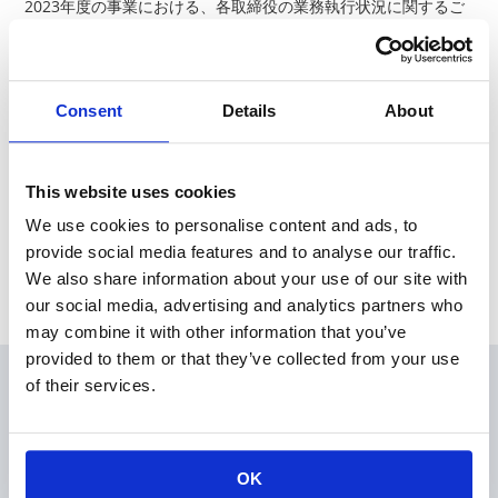
2023年度の事業における、各取締役の業務執行状況に関するご
報告動画を掲載いたしました。
こちらからご覧ください
（
https://www.koaglobal.com/news/ir/yakuinnhoukokudoug
Consent
Details
About
a
）
This website uses cookies
News Release
We use cookies to personalise content and ads, to
provide social media features and to analyse our traffic.
Archive
We also share information about your use of our site with
our social media, advertising and analytics partners who
may combine it with other information that you’ve
provided to them or that they’ve collected from your use
of their services.
会員
製品情報
KOAの技術
OK
アプリケーションガイド