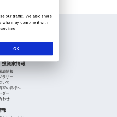
se our traffic. We also share
ers who may combine it with
情報
 services.
要
介
関連会社
OK
への取り組み
・投資家情報
業績情報
イブラリー
ついて
資家の皆様へ
レンダー
合わせ
情報