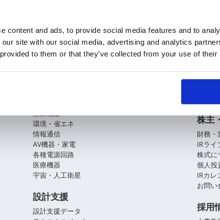
e content and ads, to provide social media features and to analy
 our site with our social media, advertising and analytics partn
KOAの技術
企業
 provided to them or that they’ve collected from your use of their
基盤技術
会社概
役員紹
アプリケーションガイド
拠点・
CSR
自動車
産業機器
株主
環境・省エネ
情報通信
財務・
AV機器・家電
IRラ
各種電源回路
株式に
医療機器
個人投
宇宙・人工衛星
IRカ
お問い
設計支援
採用
設計支援データ