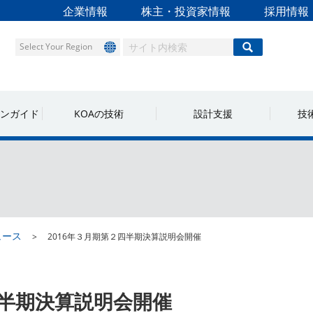
企業情報
株主・投資家情報
採用情報
Select Your Region
ンガイド
KOAの技術
設計支援
技
ュース
2016年３月期第２四半期決算説明会開催
四半期決算説明会開催