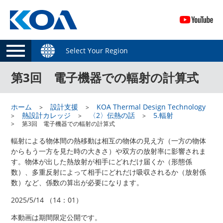
Select Your Region
第3回 電子機器での輻射の計算式
ホーム
設計支援
KOA Thermal Design Technology
熱設計カレッジ
〈2〉伝熱の話
5.輻射
第3回 電子機器での輻射の計算式
輻射による物体間の熱移動は相互の物体の見え方（一方の物体
からもう一方を見た時の大きさ）や双方の放射率に影響されま
す。物体が出した熱放射が相手にどれだけ届くか（形態係
数）、多重反射によって相手にどれだけ吸収されるか（放射係
数）など、係数の算出が必要になります。
2025/5/14 （14：01）
本動画は期間限定公開です。