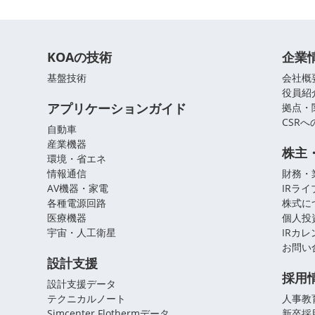
KOAの技術
企業
基盤技術
会社概
役員紹
アプリケーションガイド
拠点・
CSR
自動車
産業機器
株主
環境・省エネ
情報通信
財務・
AV機器・家電
IRラ
各種電源回路
株式に
医療機器
個人投
宇宙・人工衛星
IRカ
お問い
設計支援
採用
設計支援データ
テクニカルノート
人事教
Simcenter Flothermデータ
新卒採