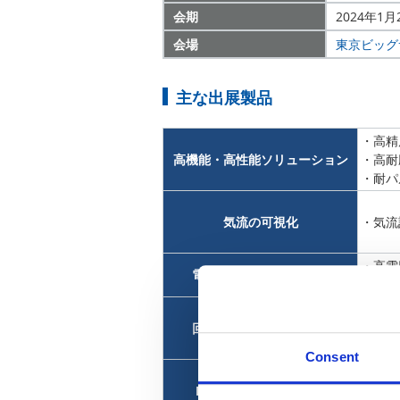
会期
2024年1月
会場
東京ビッグ
主な出展製品
・高精
高機能・高性能ソリューション
・高耐
・耐パ
気流の可視化
・気流
・高電
電圧検出ソリューション
・高電
回路保護ソリューション
・面実
Consent
LTCC基板・パッケージ
・LT