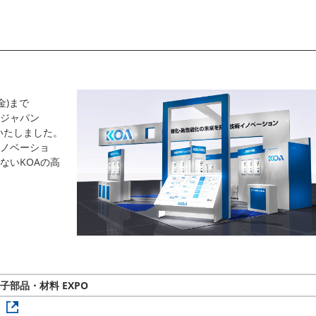
(金)まで
ジャパン
いたしました。
ノベーショ
ないKOAの高
子部品・材料 EXPO