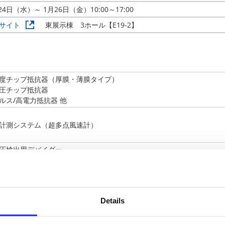
24日（水）～ 1月26日（金）10:00～17:00
サイト
東展示棟 3ホール【E19-2】
度チップ抵抗器（厚膜・薄膜タイプ）
圧チップ抵抗器
ルス/高電力抵抗器 他
計測システム（超多点風速計）
圧検出用デバイダー
圧検出ネットワーク
装耐パルス/耐サージセラミック抵抗器
Details
CC多層基板