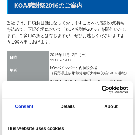
KOA感謝祭2016のご案内
当社では、日頃お世話になっておりますことへの感謝の気持ち
を込めて、下記会場において「KOA感謝祭2016」を開催いたし
ます。ご多用の折とは存じますが、ぜひお越しくださいますよ
うご案内申しあげます。
2016年11月12日（土）
日時
11:00～14:00
KOAパインパーク内特設会場
場所
（長野県上伊那郡箕輪町大字中箕輪14016番地KO
11:10～11:50 ご報告（会長 向山孝一
11:50～14:00 会場内にて各種イベントを
和太鼓、アルプホルン演奏
チアリーディング
プログラム
ミニＳＬ乗車体験、ポニーの乗馬体験
Consent
Details
About
こども工作教室（電子工作、木工工作）
屋台（郷土料理・新そば・豚汁・デザート等）
この他にも楽しいイベントをご用意しておりま
This website uses cookies