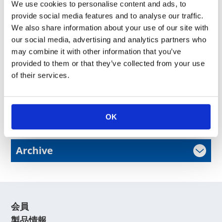
感謝祭
We use cookies to personalise content and ads, to
詳細につきましてはこちらをご参照ください。
チラシ
provide social media features and to analyse our traffic.
会場までの
詳細につきましてはこちらをご参照ください。
We also share information about your use of our site with
ご案内図
our social media, advertising and analytics partners who
「KOA感謝祭2016」事務局
may combine it with other information that you’ve
電話
0265-70-7171
（前日まで）
お問い合わせ先
電話
0265-79-1481
（当日）
provided to them or that they’ve collected from your use
受付時間 9:00～17:00（土・日・祝日を除く）
of their services.
News Release
OK
Archive
会員
製品情報