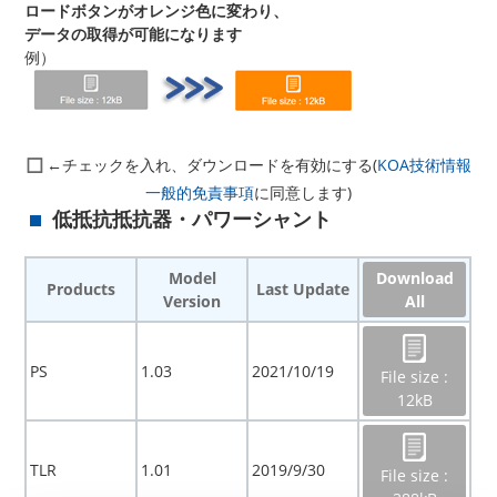
ロードボタンがオレンジ色に変わり、
データの取得が可能になります
例）
←チェックを入れ、ダウンロードを有効にする(
KOA技術情報
一般的免責事項
に同意します)
低抵抗抵抗器・パワーシャント
Model
Download
Products
Last Update
Version
All
PS
1.03
2021/10/19
File size :
12kB
TLR
1.01
2019/9/30
File size :