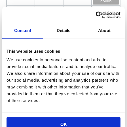
388kB
SL
1.00
2018/10/15
File size :
510kB
Consent
Details
About
角形面実装抵抗器
This website uses cookies
Model
Download
Products
Last Update
Version
All
We use cookies to personalise content and ads, to
provide social media features and to analyse our traffic.
We also share information about your use of our site with
WK73
1.01
2020/3/31
File size :
our social media, advertising and analytics partners who
61kB
may combine it with other information that you’ve
provided to them or that they’ve collected from your use
of their services.
SG73
1.00
2020/3/31
File size :
40kB
OK
WU73