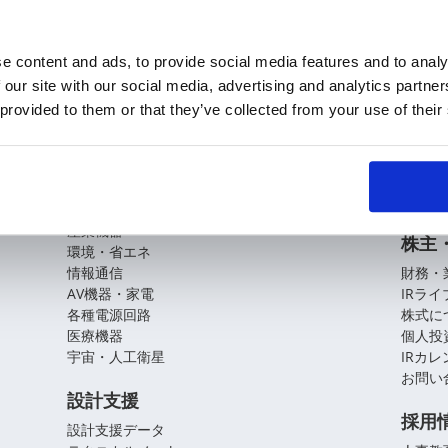
e content and ads, to provide social media features and to analy
 our site with our social media, advertising and analytics partn
KOAの技術
企業
 provided to them or that they’ve collected from your use of their
基盤技術
会社概
役員紹
アプリケーションガイド
拠点・
CSR
自動車
産業機器
株主
環境・省エネ
情報通信
財務・
AV機器・家電
IRラ
各種電源回路
株式に
医療機器
個人投
宇宙・人工衛星
IRカ
お問い
設計支援
採用
設計支援データ