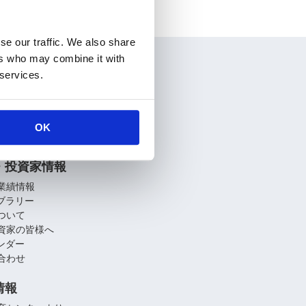
se our traffic. We also share
ers who may combine it with
情報
 services.
要
介
関連会社
OK
への取り組み
・投資家情報
業績情報
イブラリー
ついて
資家の皆様へ
レンダー
合わせ
情報