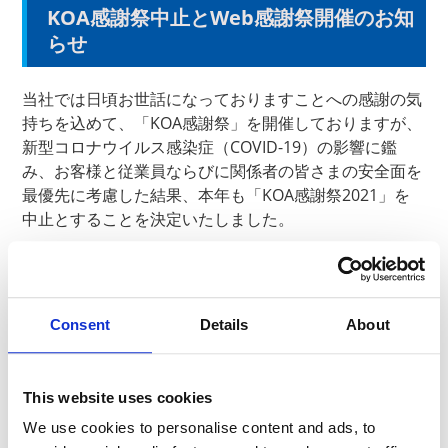
KOA感謝祭中止とWeb感謝祭開催のお知
らせ
当社では日頃お世話になっておりますことへの感謝の気
持ちを込めて、「KOA感謝祭」を開催しておりますが、
新型コロナウイルス感染症（COVID-19）の影響に鑑
み、お客様と従業員ならびに関係者の皆さまの安全面を
最優先に考慮した結果、本年も
「KOA感謝祭2021」を
中止とすることを決定いたしました。
楽しみにしてくださっている皆さまに深くお詫び申し上
げます。
「Web感謝祭」
Consent
Details
About
そこで、本年も昨年と同様に、
を開催することといたしました。
当社を支えてくださっている皆さまへ、オンラインで
This website uses cookies
「実り」のご報告と感謝をお伝えいたしますので、ぜひ
ご覧くださいますようお願い申し上げます。
We use cookies to personalise content and ads, to