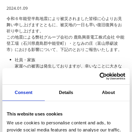
2024.01.09
令和６年能登半島地震により被災されました皆様に心よりお見
舞い申し上げますとともに、被災地の一日も早い復旧復興をお
祈り申し上げます。
この地震による弊社グループ会社の 鹿島興亜電工株式会社 中能
登工場（石川県鹿島郡中能登町）・となみの庄（富山県砺波
市）における影響について、下記のとおりご報告いたします。
社員・家族
家屋への被害は発生しておりますが、幸いなことに大きな
怪我等をした社員・家族はおりません。
調達・物流
輸送時間の多少の遅れは発生する可能性がありますが、大
Consent
Details
About
きな問題はございません。
生産
This website uses cookies
「中能登工場」につきましては、建物・設備への大きな被
害はございませんでした。今週は出荷を停止し、
We use cookies to personalise content and ads, to
来週の稼働再開に向け稼働確認を実施しております。
provide social media features and to analyse our traffic.