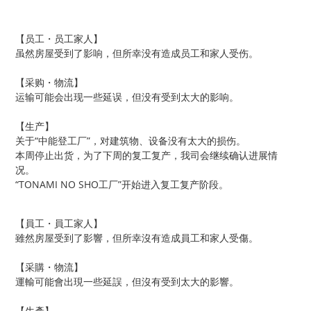
【员工・员工家人】
虽然房屋受到了影响，但所幸没有造成员工和家人受伤。
【采购・物流】
运输可能会出现一些延误，但没有受到太大的影响。
【生产】
关于“中能登工厂”，对建筑物、设备没有太大的损伤。
本周停止出货，为了下周的复工复产，我司会继续确认进展情
况。
“TONAMI NO SHO工厂”开始进入复工复产阶段。
【員工・員工家人】
雖然房屋受到了影響，但所幸沒有造成員工和家人受傷。
【采購・物流】
運輸可能會出現一些延誤，但沒有受到太大的影響。
【生產】