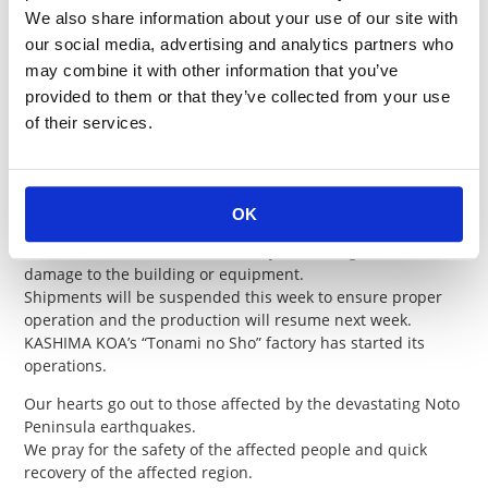
「となみの庄」は稼働を開始いたしました。
We also share information about your use of our site with
our social media, advertising and analytics partners who
[Employees and Their Families]
may combine it with other information that you’ve
Fortunately, no employees or family members have
provided to them or that they’ve collected from your use
suffered serious injuries, although some of their homes
of their services.
have been damaged.
[Procurement and Logistics]
There is no significant impact, but transportation may
experience some delays.
OK
[Production]
KASHIMA KOA’s “Nakanoto” factory had no significant
damage to the building or equipment.
Shipments will be suspended this week to ensure proper
operation and the production will resume next week.
KASHIMA KOA’s “Tonami no Sho” factory has started its
operations.
Our hearts go out to those affected by the devastating Noto
Peninsula earthquakes.
We pray for the safety of the affected people and quick
recovery of the affected region.