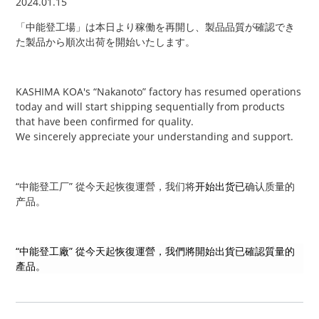
2024.01.15
「中能登工場」は本日より稼働を再開し、製品品質が確認でき
た製品から順次出荷を開始いたします。
KASHIMA KOA's
“Nakanoto” factory has resumed operations
today and will start shipping sequentially from products
that have been confirmed for quality.
We sincerely appreciate your understanding and support.
“
中能登工厂
”
從今天起恢復運營
，我们将
开始
出货
已
确认质量的
产品。
“中能登工廠” 從今天起恢復運營，我們
將開始
出貨
已
確認質量的
產品。