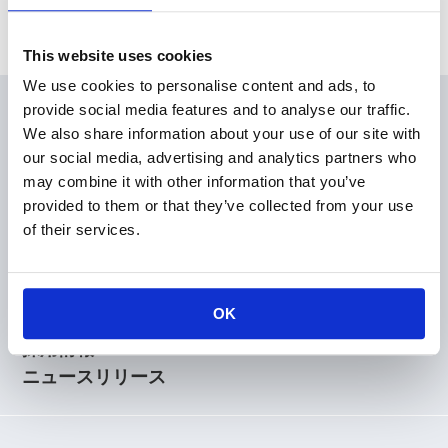
This website uses cookies
We use cookies to personalise content and ads, to
provide social media features and to analyse our traffic.
会員
We also share information about your use of our site with
製品情報
our social media, advertising and analytics partners who
KOAの技術
may combine it with other information that you’ve
アプリケーションガイド
provided to them or that they’ve collected from your use
of their services.
設計支援
技術サポート
企業情報
OK
株主・投資家情報
採用情報
ニュースリリース