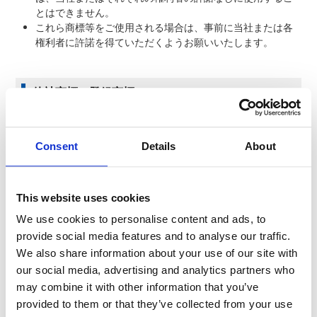
とはできません。
これら商標等をご使用される場合は、事前に当社または各
権利者に許諾を得ていただくようお願いいたします。
他社商標・登録商標
Adobe は、Adobe Systems Incorporated（アドビ システ
ムズ社）の、米国ならびに他の国における商標または登録
Consent
Details
About
商標です。
Microsoft は、米国 Microsoft Corporation の、米国およ
This website uses cookies
びその他の国における登録商標または商標です。
We use cookies to personalise content and ads, to
Excel は、米国 Microsoft Corporation の、米国およびその
provide social media features and to analyse our traffic.
他の国における登録商標または商標です。
We also share information about your use of our site with
our social media, advertising and analytics partners who
QRコードは、株式会社デンソーウェーブの登録商標です。
may combine it with other information that you’ve
provided to them or that they’ve collected from your use
YouTube および YouTube ロゴは、Google LLC の商標また