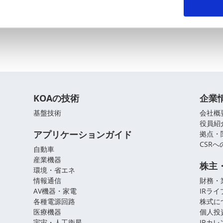
KOAの技術
企業
基盤技術
会社概
役員紹
アプリケーションガイド
拠点・
CSR
自動車
産業機器
株主
環境・省エネ
情報通信
財務・
AV機器・家電
IRラ
各種電源回路
株式に
医療機器
個人投
宇宙・人工衛星
IRカ