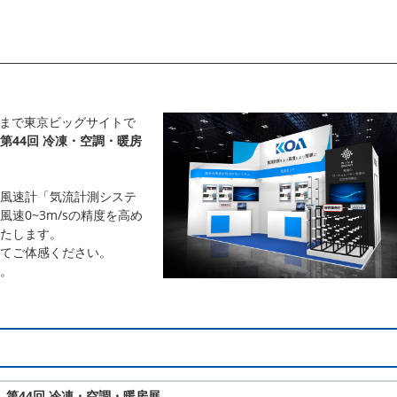
(金)まで東京ビッグサイトで
26 第44回 冷凍・空調・暖房
風速計「気流計測システ
速0~3m/sの精度を高め
たします。
てご体感ください。
。
026 第44回 冷凍・空調・暖房展