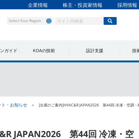
企業情報
株主・投資家情報
採用情報
Select Your Region
ンガイド
KOAの技術
設計支援
技
ント・お知らせ
[出展のご案内]HVAC&R JAPAN2026 第44回 冷凍・空調
&R JAPAN2026 第44回 冷凍・空