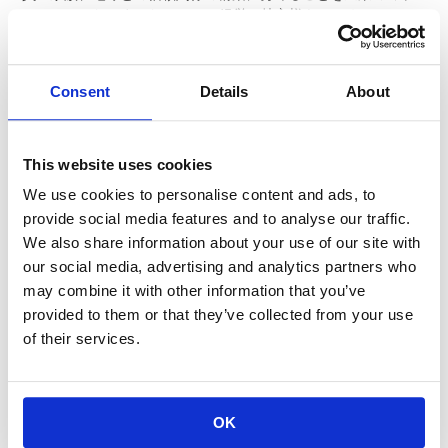
ションといたしました。KOAの経営は株主様をはじめとして、
皆様とのご縁に恵まれ、お力添えをいただいて成り立っていま
す。
KOAは皆様とお近づきになれたことに感謝し、お付き合いの中
Consent
Details
About
で学ばせていただきながら、これらすべての主体にとっての企
業価値を高めるため、企業活動に取り組んでいます。
This website uses cookies
We use cookies to personalise content and ads, to
企業経営の価値観 「循環・有限・調和・
provide social media features and to analyse our traffic.
豊かさ」
We also share information about your use of our site with
our social media, advertising and analytics partners who
企業という存在が、過去にないほど大きな影響力を全世界的
may combine it with other information that you’ve
に、そして地球規模でもつに至った現在、的確な時代認識の上
provided to them or that they’ve collected from your use
に立った経営・企業活動が求められていると私たちは考えま
of their services.
す。20世紀は人口爆発に代表されるような「拡大・無限・征
服・利便性」といった人類本位のコンセプトの時代であり、そ
うしたことのために人類のみならず地球上のあらゆる存在が存
続の危機を迎えているのではないでしょうか。
OK
そんな時代の切なる声に対して、私たちは「有限」の考えに立