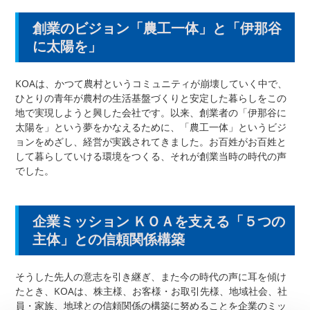
創業のビジョン「農工一体」と「伊那谷
に太陽を」
KOAは、かつて農村というコミュニティが崩壊していく中で、
ひとりの青年が農村の生活基盤づくりと安定した暮らしをこの
地で実現しようと興した会社です。以来、創業者の「伊那谷に
太陽を」という夢をかなえるために、「農工一体」というビジ
ョンをめざし、経営が実践されてきました。お百姓がお百姓と
して暮らしていける環境をつくる、それが創業当時の時代の声
でした。
企業ミッション ＫＯＡを支える「５つの
主体」との信頼関係構築
そうした先人の意志を引き継ぎ、また今の時代の声に耳を傾け
たとき、KOAは、株主様、お客様・お取引先様、地域社会、社
員・家族、地球との信頼関係の構築に努めることを企業のミッ