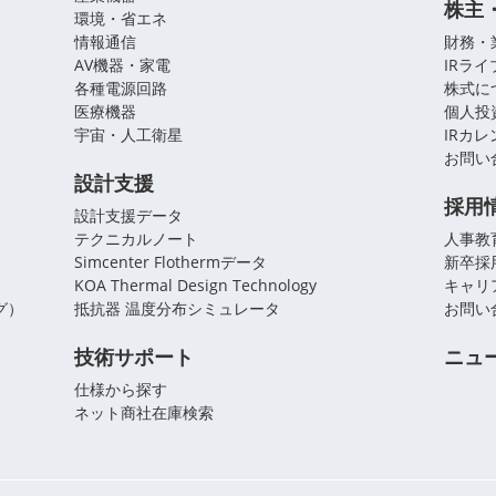
株主
環境・省エネ
情報通信
財務・
AV機器・家電
IRラ
各種電源回路
株式に
医療機器
個人投
宇宙・人工衛星
IRカ
お問い
設計支援
採用
設計支援データ
テクニカルノート
人事教
Simcenter Flothermデータ
新卒採
KOA Thermal Design Technology
キャリ
グ）
抵抗器 温度分布シミュレータ
お問い
技術サポート
ニュ
仕様から探す
ネット商社在庫検索