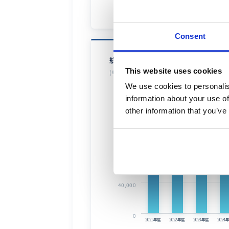
△700
2021年度
2022年度
2023年度
2024
Consent
総資産
This website uses cookies
(単位:百万円)
We use cookies to personalis
160,000
information about your use of
1
129,566
other information that you’ve
112,768
120,000
94,989
80,000
40,000
0
2021年度
2022年度
2023年度
2024