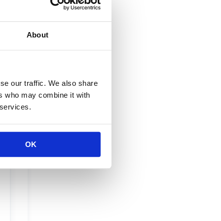
About
se our traffic. We also share
ers who may combine it with
 services.
OK