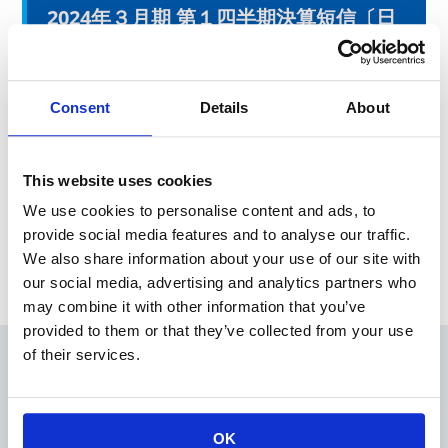
2024年３月期 第１四半期決算短信〔日
本基準〕（連結）
本日、東京証券取引所にて2024年３月期第１四半期決算を発表
Consent
Details
About
いたしました。
This website uses cookies
News Release
We use cookies to personalise content and ads, to
provide social media features and to analyse our traffic.
Archive
We also share information about your use of our site with
our social media, advertising and analytics partners who
may combine it with other information that you’ve
provided to them or that they’ve collected from your use
of their services.
会員
製品情報
KOAの技術
OK