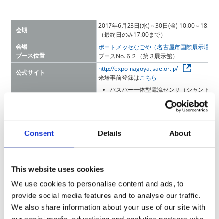
2017年6月28日(水)～30日(金) 10:00～18:00
会期
（最終日のみ17:00まで）
会場
ポートメッセなごや（名古屋市国際展示場）
ブース位置
ブースNo.６２（第３展示館）
http://expo-nagoya.jsae.or.jp/
公式サイト
来場事前登録は
こちら
バスバー一体型電流センサ（シャントｏ
大電流検出シャント
高精度チップ抵抗器
KOA出展製品
各種温度センサ
車載向け各種電子部品
Consent
Details
About
This website uses cookies
【バスバー一体型電流センサ】
【大電流検出シャン
We use cookies to personalise content and ads, to
provide social media features and to analyse our traffic.
We also share information about your use of our site with
our social media, advertising and analytics partners who