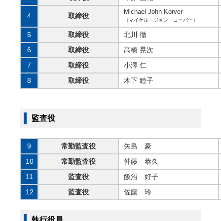
Michael John Korver
4
取締役
（マイケル・ジョン・コーバー）
5
取締役
北川 徹
6
取締役
高橋 晃次
7
取締役
小澤 仁
8
取締役
木下 睦子
監査役
9
常勤監査役
矢島 豪
10
常勤監査役
仲藤 恭久
11
監査役
飯沼 好子
12
監査役
佐藤 玲
執行役員