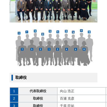
取締役
1
代表取締役
向山 浩正
2
取締役
百瀬 克彦
3
取締役
千原 臣祐