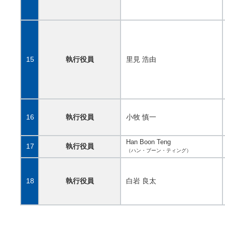
15
執行役員
里見 浩由
16
執行役員
小牧 慎一
Han Boon Teng
17
執行役員
（ハン・ブーン・ティング）
18
執行役員
白岩 良太