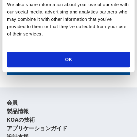
We also share information about your use of our site with
our social media, advertising and analytics partners who
お問い合わせフォーム
may combine it with other information that you’ve
provided to them or that they’ve collected from your use
of their services.
News Release
OK
Archive
会員
製品情報
KOAの技術
アプリケーションガイド
設計支援