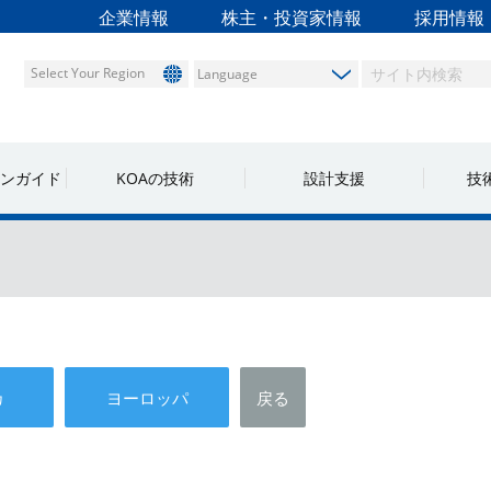
企業情報
株主・投資家情報
採用情報
Select Your Region
ンガイド
KOAの技術
設計支援
技
カ
ヨーロッパ
戻る