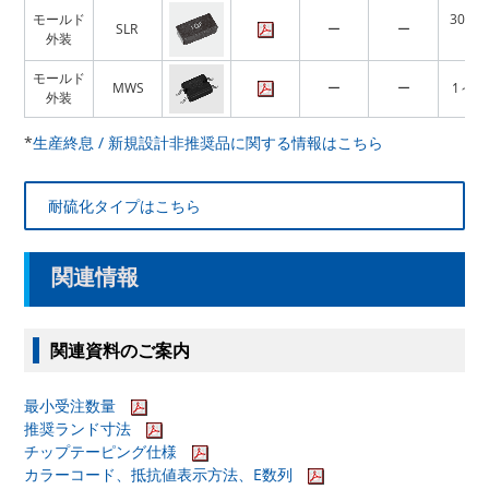
モールド
301m
SLR
ー
ー
外装
1M
モールド
MWS
ー
ー
1～47
外装
*
生産終息 / 新規設計非推奨品に関する情報はこちら
耐硫化タイプはこちら
関連情報
関連資料のご案内
最小受注数量
推奨ランド寸法
チップテーピング仕様
カラーコード、抵抗値表示方法、E数列