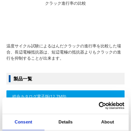
クラック進行率の比較
温度サイクル試験によるはんだクラックの進行率を比較した場
合、長辺電極抵抗器は、短辺電極の抵抗器よりもクラックの進
行を抑制することが出来ます。
製品一覧
総合カタログ電子版(12.7MB)
＊表中の技術データのチェックマーク
をクリックすると、下
記データのダウンロードページへ移動します。
Consent
Details
About
3Dモデルデータ／等価回路
／
温度上昇
／
熱抵抗
／
ワンパルス限
界電力