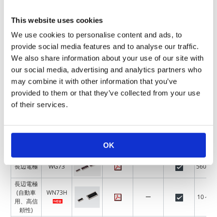
使用上
This website uses cookies
シリー
カタロ
技術
抵抗
特長
画像
の注意
ズ名
グ
データ
(Ω)
事項
We use cookies to personalise content and ads, to
耐サー
provide social media features and to analyse our traffic.
ジ・耐パ
SG73
1～1
We also share information about your use of our site with
ルス
our social media, advertising and analytics partners who
耐サージ
SG73S
1～10
may combine it with other information that you’ve
(精密級)
provided to them or that they’ve collected from your use
耐パルス
SG73P
1～10
of their services.
(精密級)
耐パルス
SG73G
—
10～1
(超精密級)
WK73R
長辺電極
10～1
OK
長辺電極
WG73
560m～
長辺電極
(自動車
WN73H
ー
10～10
用、高信
頼性)