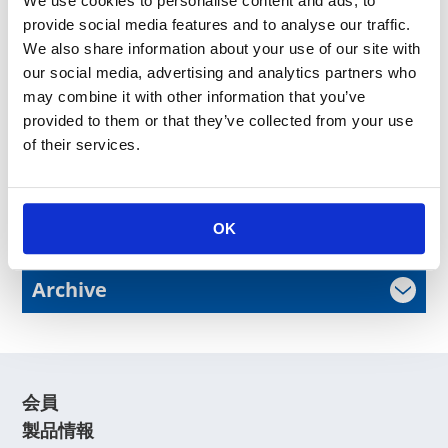
We use cookies to personalise content and ads, to
KOA株式会社 総務センター 0265-70-7171
provide social media features and to analyse our traffic.
We also share information about your use of our site with
製品に関するお問い合わせ
our social media, advertising and analytics partners who
KOA株式会社 プロダクトマネージメントセンタ
may combine it with other information that you’ve
ー 042-336-5300
provided to them or that they’ve collected from your use
以上
of their services.
News Release
OK
Archive
会員
製品情報