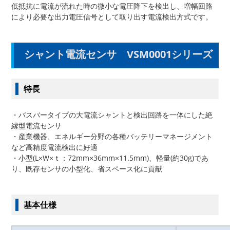
低抵抗に電流が流れた時の微小な電圧降下を検出し、増幅回路
により必要な出力電圧信号として取り出す電流検出方式です。
シャント電流センサ VSM0001シリーズ
特長
・バスバータイプの大電流シャントと検出回路を一体にした絶
縁型電流センサ
・産業機器、エネルギー分野の各種バッテリーマネージメント
など高精度電流検出に好適
・小型(L×W×ｔ：72mm×36mm×11.5mm)、軽量(約30g)であ
り、既存センサの小型化、省スペース化に貢献
基本仕様