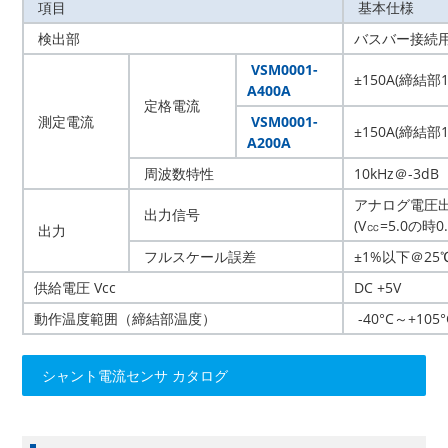
項目
基本仕様
検出部
バスバー接続用
VSM0001-
±150A(締結部1
A400A
定格電流
測定電流
VSM0001-
±150A(締結部1
A200A
周波数特性
10kHz＠-3dB
アナログ電圧出力 
出力信号
(V㏄=5.0の時0.
出力
フルスケール誤差
±1%以下＠25
供給電圧 Vcc
DC +5V
動作温度範囲（締結部温度）
-40°C～+105°
シャント電流センサ カタログ