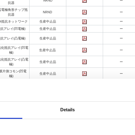
NRND
ー
抗器
辺電極角形チップ抵
NRND
ー
抗器
GA抵抗ネットワーク
生産中止品
ー
抗アレイ(凹電極)
生産中止品
ー
抗アレイ(凸電極)
生産中止品
ー
硫化抵抗アレイ(凹電
生産中止品
ー
極)
硫化抵抗アレイ(凸電
生産中止品
ー
極)
膜片側コモン(凹電
生産中止品
ー
極)
膜ダブルコモン(凹電
生産中止品
ー
極)
膜ダブルコモン(凸電
生産中止品
ー
極)
OP抵抗ネットワーク
生産中止品
ー
Details
耐圧薄膜抵抗ネット
NRND
HVDP08
ワーク
名称
供給情報
カタログ
代替候補*
クロスコンダクタ
生産中止品
CC12M