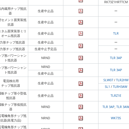
RK73Z1HRTTCM
板内蔵用チップ抵抗
生産中止品
ー
器
型セメント面実装抵
生産中止品
ー
抗器
スタム面実装形ミリ
生産中止品
TLR
オーム抵抗器
力形チップ抵抗器
生産中止品
ー
力形チップ抵抗器
生産中止予定品
ー
ップ形パワーシャン
NRND
TLR 3AP
ト抵抗器
NRND
ップ形パワーシャン
TLR 3AP
ト抵抗器
生産中止品
SLW07
/
TLR2HW
電流検出用
生産中止品
チップ抵抗器
SL1
/
TLRH3AW
属板チップ形小型低
生産中止品
TLRZ1E
抵抗器
属板チップ形低抵抗
NRND
TLR 3AP
,
TLR 3A
器
辺電極角形チップ抵
NRND
WK73S
抗器(高電力品)
辺電極角形チップ抵