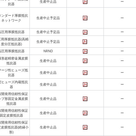
生産中止品
ー
抗器
タンダード厚膜抵抗
生産中止予定品
ー
ネットワーク
高圧用厚膜抵抗器
生産中止予定品
ー
圧用厚膜抵抗器(高精
生産中止予定品
ー
度分圧抵抗器)
高圧用厚膜抵抗器
NRND
ー
縁形超精密金属皮膜
生産中止品
ー
抵抗器
サージ性ヒューズ抵
生産中止品
ー
抗器
度ヒューズ内蔵抵抗
生産中止品
ー
器
宙開発用信頼性保証
ップ形固定金属皮膜
生産中止品
ー
抵抗器
宙開発用信頼性保証
生産中止品
ー
固定皮膜抵抗器
宙開発用信頼性保証
定皮膜抵抗器(絶縁小
生産中止品
ー
形)