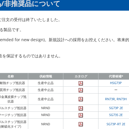
品/非推奨品について
。ご注文の受付は終了いたしました。
いる製品です。
memded for new design)。新規設計への採用をお控えください。将来
性を保証するものではありません。
名称
供給情報
カタログ
代替候補*
耐熱チップ抵抗器
生産中止品
HSG73P
質用チップ抵抗器
生産中止品
ー
形金属皮膜チップ抵
生産中止品
RN73R
,
RN73H
抗器
パルスチップ抵抗器
NRND
SG73P 2E
サージチップ抵抗器
NRND
SG73S 2E
パルスチップ抵抗器
NRND
SG73P-RT 2E
(耐硫化タイプ)