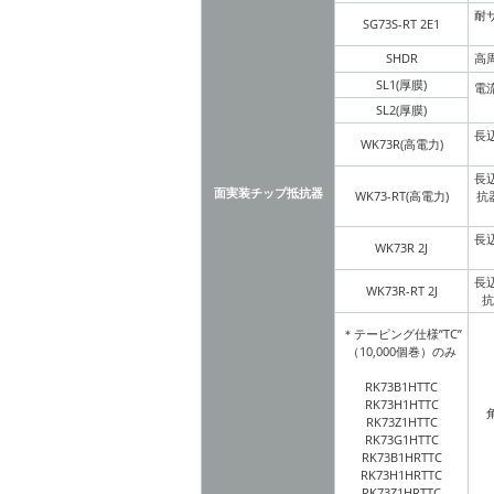
耐
SG73S-RT 2E1
SHDR
高
SL1(厚膜)
電
SL2(厚膜)
長
WK73R(高電力)
長
面実装チップ抵抗器
WK73-RT(高電力)
抗
長
WK73R 2J
長
WK73R-RT 2J
抗
＊テーピング仕様”TC”
（10,000個巻）のみ
RK73B1HTTC
RK73H1HTTC
RK73Z1HTTC
RK73G1HTTC
RK73B1HRTTC
RK73H1HRTTC
RK73Z1HRTTC