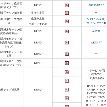
サージチップ抵抗器
NRND
SG73S-RT 2E
(耐硫化タイプ)
周波用チップ抵抗器
生産中止品
ー
生産中止品
流検出用チップ抵抗
SLR1
/
SL(金属)
器
WK73S
/
WK73R
生産中止予定品
辺電極角形チップ抵
NRND
WK73R
抗器(高電力品)
辺電極角形チップ抵
器(高電力品/耐硫化
NRND
WK73-RT
タイプ)
辺電極角形チップ抵
NRND
ー
抗器
辺電極角形チップ抵
NRND
ー
器 (耐硫化タイプ)
＊テーピング仕
様”TCM”
（15,000個巻）
RK73B1HTTCM
角形チップ抵抗器
NRND
RK73H1HTTCM
RK73Z1HTTCM
RK73G1HTTCM
RK73B1HRTTCM
RK73H1HRTTCM