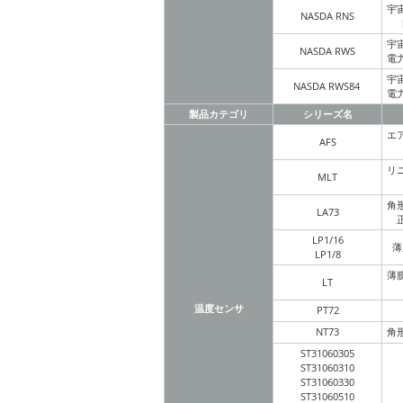
宇
NASDA RNS
宇
NASDA RWS
電
宇
NASDA RWS84
電
製品カテゴリ
シリーズ名
エ
AFS
リ
MLT
角
LA73
LP1/16
薄
LP1/8
薄
LT
温度センサ
PT72
NT73
角
ST31060305
ST31060310
ST31060330
ST31060510