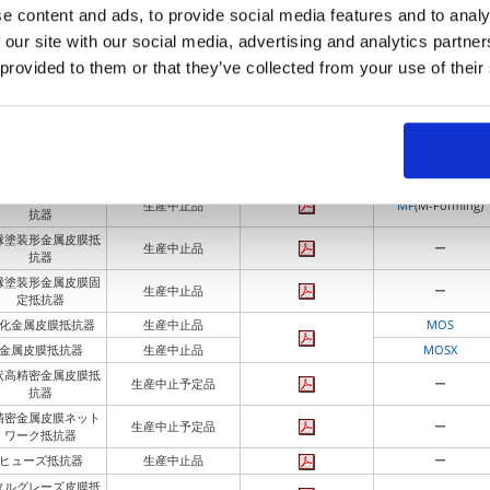
e content and ads, to provide social media features and to analy
炭素皮膜抵抗器
生産中止品
RD41 2ES
 our site with our social media, advertising and analytics partn
金属皮膜抵抗器
生産中止品
RD41 2ES
 provided to them or that they’ve collected from your use of their
金属皮膜抵抗器
NRND
ー
セラミック抵抗
生産中止予定品
ー
CRネットワーク
生産中止予定品
ー
縁塗装形金属皮膜抵
生産中止品
MF
(M-Forming)
抗器
縁塗装形金属皮膜抵
生産中止品
ー
抗器
縁塗装形金属皮膜固
生産中止品
ー
定抵抗器
化金属皮膜抵抗器
生産中止品
MOS
金属皮膜抵抗器
生産中止品
MOSX
状高精密金属皮膜抵
生産中止予定品
ー
抗器
精密金属皮膜ネット
生産中止予定品
ー
ワーク抵抗器
ヒューズ抵抗器
生産中止品
ー
タルグレーズ皮膜抵