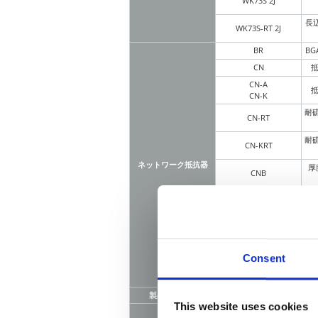
WK73S 2J
長
WK73S-RT 2J
BR
B
CN
抵
CN-A
抵
CN-K
耐
CN-RT
耐
CN-KRT
ネットワーク抵抗器
厚
CNB
厚
CND
厚
CND-K
MRGF16
S
Consent
高
HVDQ24
製品カテゴリ
シリーズ名
This website uses cookies
CC10/20