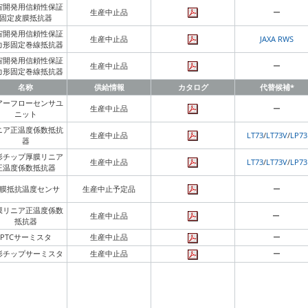
宙開発用信頼性保証
生産中止品
ー
固定皮膜抵抗器
宙開発用信頼性保証
生産中止品
JAXA RWS
力形固定巻線抵抗器
宙開発用信頼性保証
生産中止品
ー
力形固定巻線抵抗器
名称
供給情報
カタログ
代替候補*
アーフローセンサユ
生産中止品
ー
ニット
ニア正温度係数抵抗
生産中止品
LT73
/
LT73V
/
LP73
器
形チップ厚膜リニア
生産中止品
LT73
/
LT73V
/
LP73
正温度係数抵抗器
膜抵抗温度センサ
生産中止予定品
ー
膜リニア正温度係数
生産中止品
ー
抵抗器
PTCサーミスタ
生産中止品
ー
形チップサーミスタ
生産中止品
ー