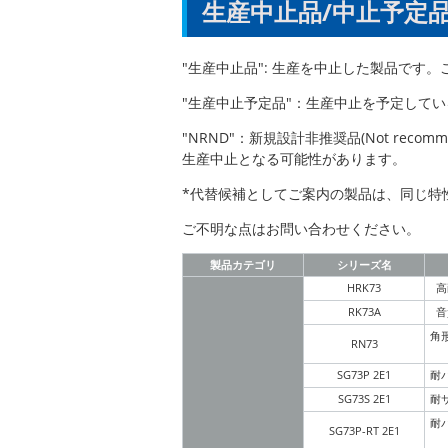
生産中止品/中止予定
"生産中止品": 生産を中止した製品です
"生産中止予定品"：生産中止を予定して
"NRND"：新規設計非推奨品(Not recom
生産中止となる可能性があります。
*代替候補としてご案内の製品は、同じ特
ご不明な点はお問い合わせください。
製品カテゴリ
シリーズ名
HRK73
高
RK73A
音
角
RN73
SG73P 2E1
耐
SG73S 2E1
耐
耐
SG73P-RT 2E1