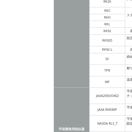
RK26
RKC
ス
RKH
RKL
RK92
高
RK92D
RK92-L
絶
SF
耐
TPR
温
WF
宇
JAXA2050/D402
チ
宇
JAXA RNS90P
宇
NASDA RLS_T
固
宇宙開発用抵抗器