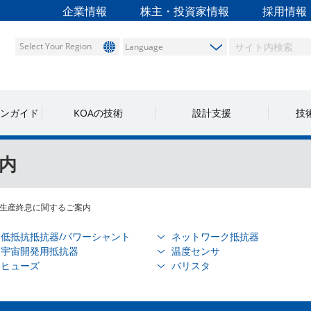
企業情報
株主・投資家情報
採用情報
Select Your Region
ンガイド
KOAの技術
設計支援
技
内
生産終息に関するご案内
低抵抗抵抗器/パワーシャント
ネットワーク抵抗器
宇宙開発用抵抗器
温度センサ
ヒューズ
バリスタ