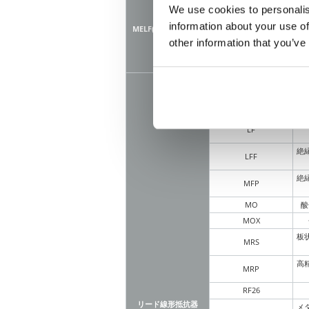
We use cookies to personalis
RD41 2A/2D
information about your use of
RN41 2A/2D
MELF(円筒形)抵抗器
RM41 2D
other information that you’ve
RN41 2E/2H
RM41 2H
CPCN1
CPCN3
CR
絶
LF
絶
LFF
絶
MFP
MO
酸
MOX
板
MRS
高
MRP
RF26
リード線形抵抗器
メ