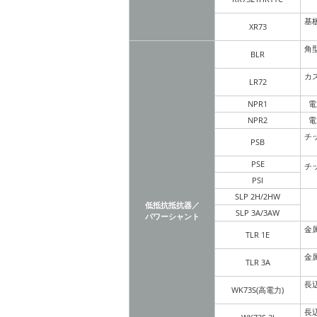
基
XR73
角
BLR
カ
LR72
NPR1
電
NPR2
電
チ
PSB
PSE
チ
PSI
SLP 2H/2HW
低抵抗抵抗器／
SLP 3A/3AW
パワーシャント
金
TLR 1E
金
TLR 3A
長
WK73S(高電力)
長