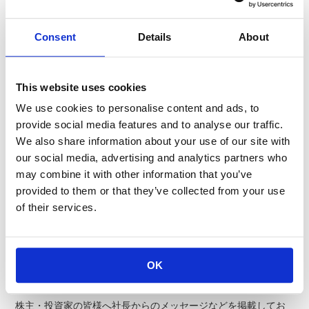
IRライブラリー
Consent
Details
About
決算短信、有価証券報告書等の資料をPDF形式でダウンロードい
ただけます。
This website uses cookies
We use cookies to personalise content and ads, to
最新資料一括ダウンロード
provide social media features and to analyse our traffic.
We also share information about your use of our site with
決算短信
有価証券報告書
our social media, advertising and analytics partners who
決算説明会資料
may combine it with other information that you’ve
株主通信
provided to them or that they’ve collected from your use
統合報告書
of their services.
中期経営計画
KOAからのメッセージ
OK
株主・投資家の皆様へ社長からのメッセージなどを掲載してお