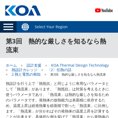
Select Your Region
第3回 熱的な厳しさを知るなら熱
流束
ホーム
設計支援
KOA Thermal Design Technology
熱設計カレッジ
〈2〉伝熱の話
2.熱と電気の相似
第3回 熱的な厳しさを知るなら熱流束
熱設計を行う上で「熱抵抗」と同じように有用なパラメータと
して「熱流束」があります。「熱抵抗」は対策を考えるときに
使うパラメータであり、「熱流束」は熱的な厳しさを知るため
のパラメータです。発熱体の放熱能力は表面積に依存するた
め、温度上昇は総発熱量を総面積で割った「熱流束」に比例し
ます。「熱流束」が分かればその発熱体の温度上昇を計算する
ことが出来ます。具体的な例を挙げて「熱流束」から発熱体の