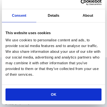
2016年３月期 決算説明会を開催いたしました。
Consent
Details
About
News Release
This website uses cookies
We use cookies to personalise content and ads, to
Archive
provide social media features and to analyse our traffic.
We also share information about your use of our site with
our social media, advertising and analytics partners who
may combine it with other information that you’ve
会員
provided to them or that they’ve collected from your use
of their services.
製品情報
KOAの技術
アプリケーションガイド
OK
設計支援
技術サポート