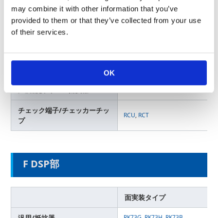
may combine it with other information that you’ve
RK73-KT
provided to them or that they’ve collected from your use
電流検出/低抵抗器
UR73(D)
,
SR73
,
WK73S
,
TLR
,
TLRH
,
of their services.
回路保護/ヒューズ
TF16SN
,
TF16AT
,
TF10BN
サージ保護/バリスタ
NV73
,
NV73S
OK
温度補償/リニア抵抗器
LT73
,
LP73
チェック端子/チェッカーチッ
RCU
,
RCT
プ
F DSP部
面実装タイプ
汎用/抵抗器
RK73G
,
RK73H
,
RK73B