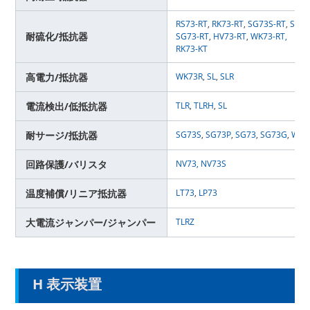
RS73-RT
,
RK73-RT
,
SG73S-RT
,
SG73
耐硫化/抵抗器
SG73-RT
,
HV73-RT
,
WK73-RT,
RK73-KT
高電力/抵抗器
WK73R
,
SL
,
SLR
電流検出/低抵抗器
TLR
,
TLRH
,
SL
耐サージ/抵抗器
SG73S
,
SG73P
,
SG73
,
SG73G
,
WG7
回路保護/バリスタ
NV73
,
NV73S
温度補償/リニア抵抗器
LT73
,
LP73
大電流ジャンパー/ジャンパー
TLRZ
H 表示装置