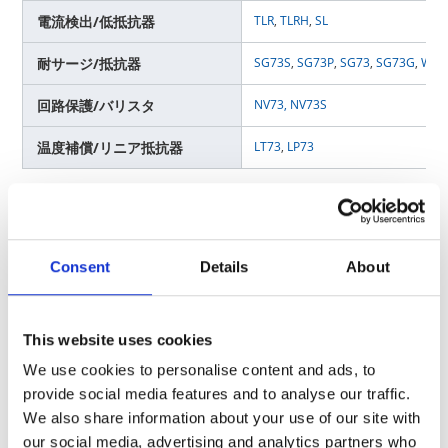
電流検出/低抵抗器
TLR
,
TLRH
,
SL
耐サージ/抵抗器
SG73S
,
SG73P
,
SG73
,
SG73G
,
WG7
回路保護/バリスタ
NV73
,
NV73S
温度補償/リニア抵抗器
LT73
,
LP73
E システム制御部
Consent
Details
About
面実装タイプ
This website uses cookies
汎用/抵抗器
RK73G
,
RK73H
,
RK73B
We use cookies to personalise content and ads, to
耐サージ/抵抗器
SG73S
,
SG73P
,
SG73
,
SG73G
,
WG7
provide social media features and to analyse our traffic.
We also share information about your use of our site with
RS73-RT
,
RK73-RT
,
SG73S-RT
,
SG73
our social media, advertising and analytics partners who
耐硫化/抵抗器
RT
,
WK73-RT,