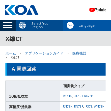
Select Your
Region
X線CT
ホーム
アプリケーションガイド
医療機器
X線CT
A 電源回路
面実装タイプ
汎用/抵抗器
RK73G
,
RK73H
,
RK73B
高精度/抵抗器
RN73H
,
RN73R
,
RS73
,
WN73H