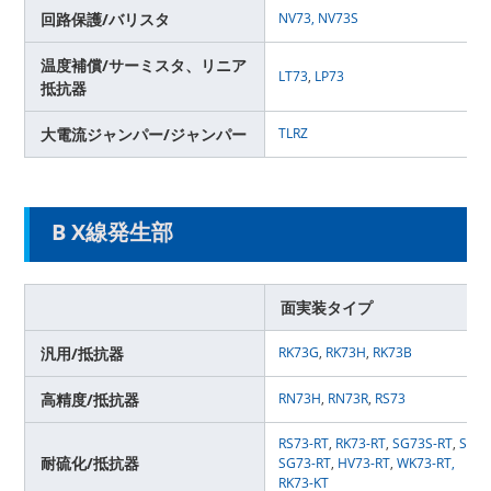
回路保護/バリスタ
NV73
,
NV73S
温度補償/サーミスタ、リニア
LT73
,
LP73
抵抗器
大電流ジャンパー/ジャンパー
TLRZ
B X線発生部
面実装タイプ
汎用/抵抗器
RK73G
,
RK73H
,
RK73B
高精度/抵抗器
RN73H
,
RN73R
,
RS73
RS73-RT
,
RK73-RT
,
SG73S-RT
,
SG73
耐硫化/抵抗器
SG73-RT
,
HV73-RT
,
WK73-RT,
RK73-KT