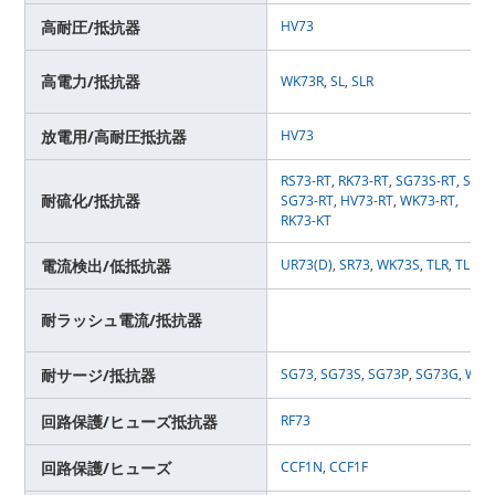
高耐圧/抵抗器
HV73
高電力/抵抗器
WK73R
,
SL
,
SLR
放電用/高耐圧抵抗器
HV73
RS73-RT
,
RK73-RT
,
SG73S-RT
,
SG73
耐硫化/抵抗器
SG73-RT
,
HV73-RT
,
WK73-RT,
RK73-KT
電流検出/低抵抗器
UR73(D)
,
SR73
,
WK73S
,
TLR
,
TLRH
,
耐ラッシュ電流/抵抗器
耐サージ/抵抗器
SG73
,
SG73S
,
SG73P
,
SG73G
,
WG7
回路保護/ヒューズ抵抗器
RF73
回路保護/ヒューズ
CCF1N
,
CCF1F