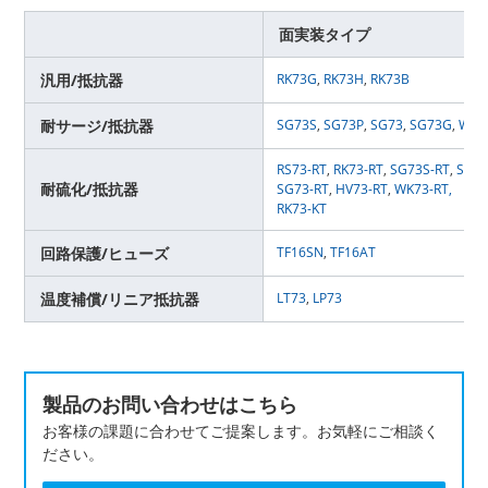
面実装タイプ
汎用/抵抗器
RK73G
,
RK73H
,
RK73B
耐サージ/抵抗器
SG73S
,
SG73P
,
SG73
,
SG73G
,
WG7
RS73-RT
,
RK73-RT
,
SG73S-RT
,
SG73
耐硫化/抵抗器
SG73-RT
,
HV73-RT
,
WK73-RT,
RK73-KT
回路保護/ヒューズ
TF16SN
,
TF16AT
温度補償/リニア抵抗器
LT73
,
LP73
製品のお問い合わせはこちら
お客様の課題に合わせてご提案します。お気軽にご相談く
ださい。