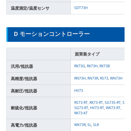
温度測定/温度センサ
SDT73H
D モーションコントローラー
面実装タイプ
汎用/抵抗器
RK73G
,
RK73H
,
RK73B
高精度/抵抗器
RN73H
,
RN73R
,
RS73
,
WN73H
高耐圧/抵抗器
HV73
RS73-RT
,
RK73-RT
,
SG73S-RT
,
SG73
耐硫化/抵抗器
SG73-RT
,
HV73-RT
,
WK73-RT,
RK73-KT
高電力/抵抗器
WK73R
,
SL
,
SLR