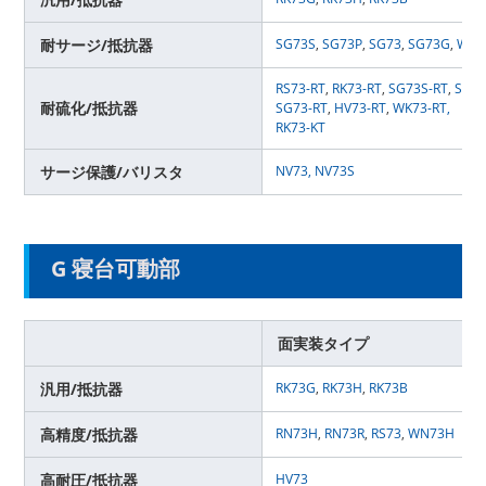
耐サージ/抵抗器
SG73S
,
SG73P
,
SG73
,
SG73G
,
WG7
RS73-RT
,
RK73-RT
,
SG73S-RT
,
SG73
耐硫化/抵抗器
SG73-RT
,
HV73-RT
,
WK73-RT,
RK73-KT
サージ保護/バリスタ
NV73
,
NV73S
G 寝台可動部
面実装タイプ
汎用/抵抗器
RK73G
,
RK73H
,
RK73B
高精度/抵抗器
RN73H
,
RN73R
,
RS73
,
WN73H
高耐圧/抵抗器
HV73