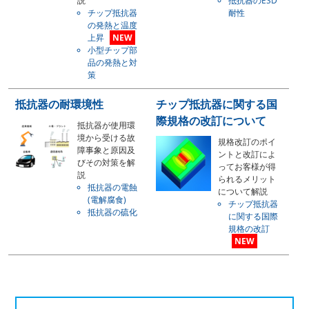
説
抵抗器のESD
チップ抵抗器
耐性
の発熱と温度
上昇
NEW
小型チップ部
品の発熱と対
策
抵抗器の耐環境性
チップ抵抗器に関する国
際規格の改訂について
抵抗器が使用環
境から受ける故
規格改訂のポイ
障事象と原因及
ントと改訂によ
びその対策を解
ってお客様が得
説
られるメリット
抵抗器の電蝕
について解説
(電解腐食)
チップ抵抗器
抵抗器の硫化
に関する国際
規格の改訂
NEW