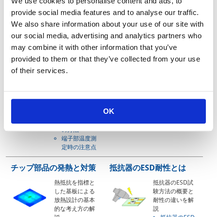
We use cookies to personalise content and ads, to
表面実装抵抗器の負荷軽
高周波特性について
provide social media features and to analyse our traffic.
減とは
抵抗器を高周波
We also share information about your use of our site with
で使用する場合
表面実装抵抗器
our social media, advertising and analytics partners who
の注意点につい
の端子部温度に
may combine it with other information that you’ve
て解説
よる負荷軽減の
抵抗器の高周
provided to them or that they’ve collected from your use
注意点などにつ
波特性
いて解説
of their services.
表面実装抵抗
器の負荷軽減
端子部温度に
よる負荷軽減
OK
端子部温度に
よる負荷軽減
の方法
端子部温度測
定時の注意点
チップ部品の発熱と対策
抵抗器のESD耐性とは
熱抵抗を指標と
抵抗器のESD試
した基板による
験方法の概要と
放熱設計の基本
耐性の違いを解
的な考え方の解
説