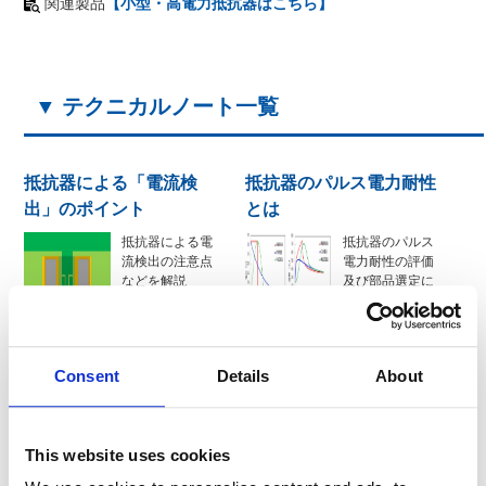
関連製品
【小型・高電力抵抗器はこちら】
▼ テクニカルノート一覧
抵抗器による「電流検
抵抗器のパルス電力耐性
出」のポイント
とは
抵抗器による電
抵抗器のパルス
流検出の注意点
電力耐性の評価
などを解説
及び部品選定に
電流検出抵抗
ついて解説
器の寄生イン
抵抗器のパル
ダクタンスの
ス電力耐性
影響
等価矩形波を
Consent
Details
About
電流検出抵抗
用いたパルス
器を用いた電
電力評価
圧測定
電流検出抵抗
This website uses cookies
器の並列実装