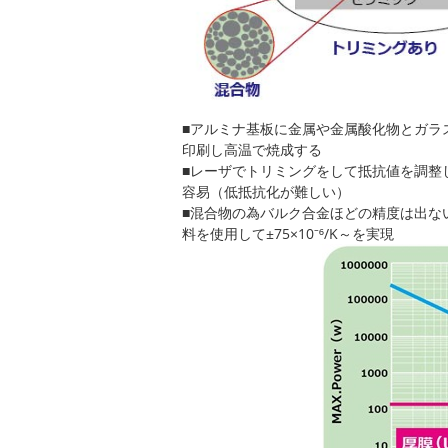
■アルミナ基板に金属や金属酸化物とガラ
印刷し高温で焼成する
■レーザでトリミングをして抵抗値を調整
容易（低抵抗化が難しい）
■混合物の為バルク合金ほどの精度は出な
料を使用して±75×10⁻⁶/K～を実現