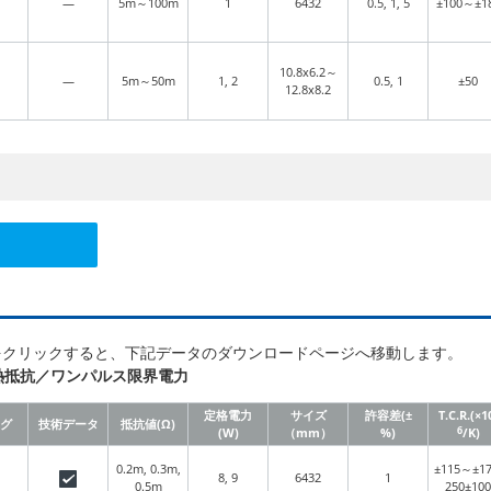
—
5m～100m
1
6432
0.5, 1, 5
±100～±1
10.8x6.2～
—
5m～50m
1, 2
0.5, 1
±50
12.8x8.2
をクリックすると、下記データのダウンロードページへ移動します。
熱抵抗
／
ワンパルス限界電力
定格電力
サイズ
許容差(±
T.C.R.(×1
グ
技術データ
抵抗値(Ω)
6
(W)
（mm）
%)
/K)
0.2m, 0.3m,
±115～±17
8, 9
6432
1
0.5m
250±100