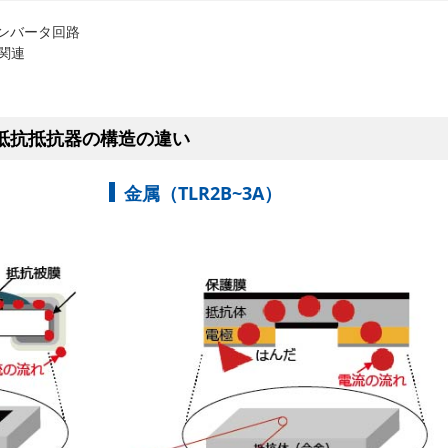
コンバータ回路
車関連
抵抗抵抗器の構造の違い
金属（TLR2B~3A）