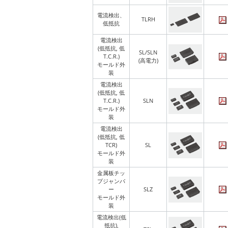
電流検出、
TLRH
低抵抗
電流検出
(低抵抗, 低
SL/SLN
T.C.R.)
(高電力)
モールド外
装
電流検出
(低抵抗, 低
T.C.R.)
SLN
モールド外
装
電流検出
(低抵抗, 低
TCR)
SL
モールド外
装
金属板チッ
プジャンパ
ー
SLZ
モールド外
装
電流検出(低
抵抗),