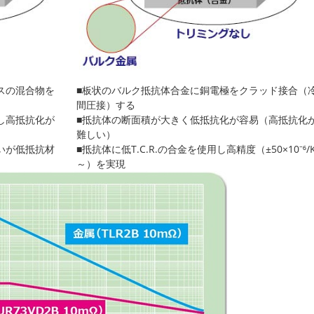
スの混合物を
■板状のバルク抵抗体合金に銅電極をクラッド接合（
間圧接）する
し高抵抗化が
■抵抗体の断面積が大きく低抵抗化が容易（高抵抗化
難しい）
いが低抵抗材
■抵抗体に低T.C.R.の合金を使用し高精度（±50×10⁻⁶/
～）を実現