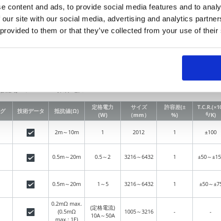
e content and ads, to provide social media features and to analy
UR73V、WU73シリーズは厚膜低抵抗で
 our site with our social media, advertising and analytics partn
TCR±75×10⁻⁶/Kを実現しました。
 provided to them or that they’ve collected from your use of their
)
をクリックすると、下記データのダウンロードページへ移動します。
熱抵抗
／
ワンパルス限界電力
定格電力
サイズ
許容差(±
T.C.R.(×1
グ
技術データ
抵抗値(Ω)
6
(W)
（mm）
%)
/K)
2m～10m
1
2012
1
±100
0.5m～20m
0.5～2
3216～6432
1
±50～±15
0.5m～20m
1～5
3216～6432
1
±50～±7
0.2mΩ max.
(定格電流)
(0.5mΩ
1005～3216
-
-
10A～50A
max.: 1E)