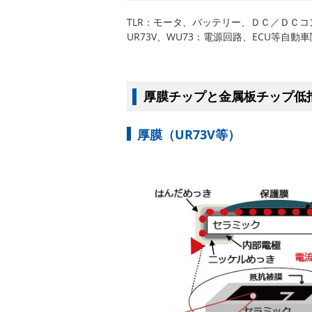
TLR：モータ、バッテリー、ＤＣ／ＤＣ
UR73V、WU73：電源回路、ECU等自動
厚膜チップと金属板チップ低
厚膜（UR73V等）