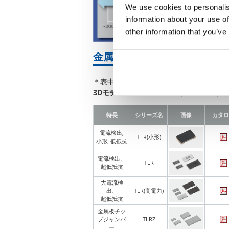
We use cookies to personalis
information about your use of
other information that you’ve
金属板面実装抵抗器(シャント
＊表中の技術データのチェックマーク
3Dモデルデータ／等価回路
／
温度上昇
／
特長
シリーズ名
画像
カタロ
電流検出,
TLR(小形)
小形, 低抵抗
電流検出、
TLR
超低抵抗
大電流検
出、
TLR(高電力)
超低抵抗
金属板チッ
プジャンパ
TLRZ
ー