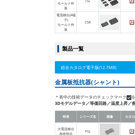
TSL
モールド外
装
電流検出(4端
子)
CSR
モールド外
装
製品一覧
総合カタログ電子版(12.7MB)
金属板抵抗器(シャント)
＊表中の技術データのチェックマーク
3Dモデルデータ／等価回路
／
温度上昇
／
特長
シリーズ名
画像
カタロ
大電流検出
PSL
超低抵抗