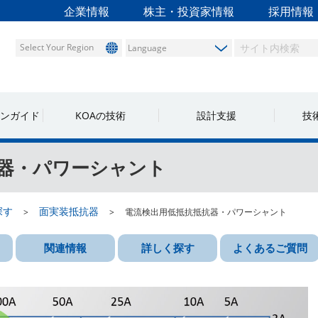
企業情報
株主・投資家情報
採用情報
Select Your Region
ンガイド
KOAの技術
設計支援
技
器・パワーシャント
探す
面実装抵抗器
電流検出用低抵抗抵抗器・パワーシャント
関連情報
詳しく探す
よくあるご質問