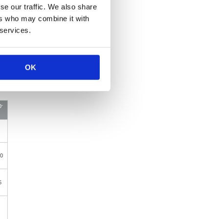
se our traffic. We also share
ers who may combine it with
 services.
OK
-
0
0
5