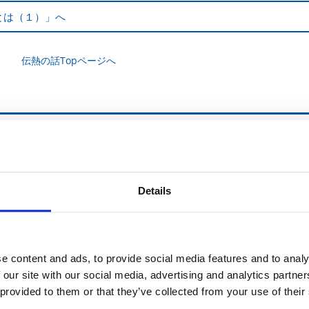
とは（１）」へ
伝熱の話Topページへ
Details
e content and ads, to provide social media features and to analy
 our site with our social media, advertising and analytics partn
 provided to them or that they’ve collected from your use of their
よくあるご質問