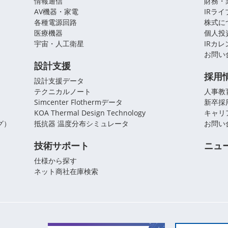
情報通信
財務・
AV機器・家電
IRラ
各種電源回路
株式に
医療機器
個人投
宇宙・人工衛星
IRカ
お問い
設計支援
採用
設計支援データ
テクニカルノート
人事教
Simcenter Flothermデータ
新卒採
KOA Thermal Design Technology
キャリ
グ）
抵抗器 温度分布シミュレータ
お問い
技術サポート
ニュ
仕様から探す
ネット商社在庫検索