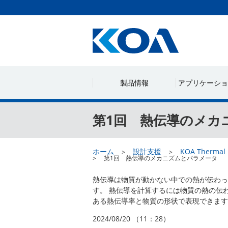
製品情報
アプリケーショ
第1回 熱伝導のメカ
ホーム
設計支援
KOA Thermal 
第1回 熱伝導のメカニズムとパラメータ
熱伝導は物質が動かない中での熱が伝わっ
す。 熱伝導を計算するには物質の熱の伝
ある熱伝導率と物質の形状で表現できます
2024/08/20 （11：28）