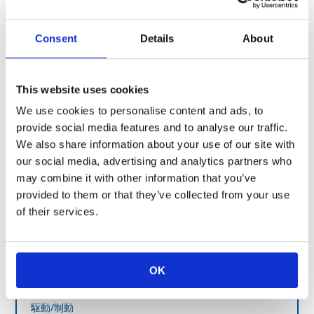
3.0
+110℃ and less
±75
Consent
Details
About
KOAのシャントラインアップはこちら
This website uses cookies
We use cookies to personalise content and ads, to
provide social media features and to analyse our traffic.
車載機器への用途例
We also share information about your use of our site with
our social media, advertising and analytics partners who
may combine it with other information that you’ve
パワーユニット(ICE)
provided to them or that they’ve collected from your use
of their services.
パワーユニット(xEV)
電動
OK
駆動/制動