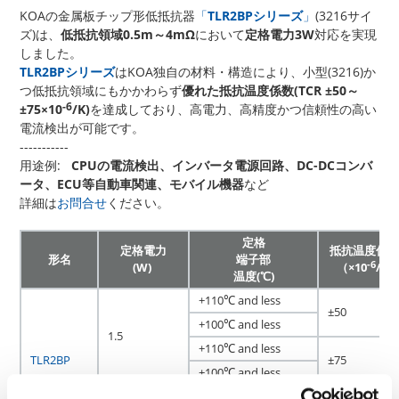
KOAの金属板チップ形低抵抗器
「
TLR2BPシリーズ
」
(3216サイ
ズ)は、
低抵抗領域0.5m～4mΩ
において
定格電力3W
対応を実現
しました。
TLR2BPシリーズ
はKOA独自の材料・構造により、小型(3216)か
つ低抵抗領域にもかかわらず
優れた抵抗温度係数(TCR ±50～
-6
±75×10
/K)
を達成しており、高電力、高精度かつ信頼性の高い
電流検出が可能です。
-----------
用途例:
CPUの電流検出、インバータ電源回路、DC-DCコンバ
ータ、ECU等自動車関連、モバイル機器
など
詳細は
お問合せ
ください。
定格
定格電力
抵抗温度係数
形名
端子部
-6
(W)
（×10
/K)
温度(℃)
+110℃ and less
±50
+100℃ and less
1.5
+110℃ and less
TLR2BP
±75
+100℃ and less
±50