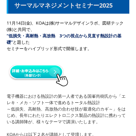
サーマルマネジメントセミナー2025
11月14日(金)、KOAは(株)サーマルデザインラボ、図研テック
(株)と共同で、
“低損失・高耐熱・高放熱 3つの視点から見直す熱設計の基
礎”
と題した
セミナーをハイブリッド形式で開催します。
電子機器における熱設計の第一人者である国峯尚樹氏から「エ
レキ・メカ・ソフト一体で進めるトータル熱設計
～低損失、高耐熱、高放熱の合わせ技が最適化のカギ～」をは
じめ、長年にわたりエレクトロ二クス製品の熱設計に携わって
いる講師陣が、様々なテーマで講演いたします。
KOAからは以下２名が講師として登壇します。