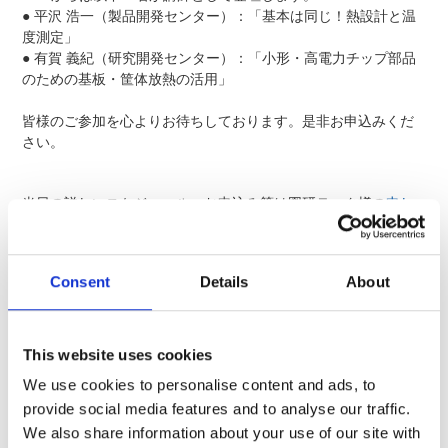
● 平沢 浩一（製品開発センター）：「基本は同じ！熱設計と温
度測定」
● 有賀 義紀（研究開発センター）：「小形・高電力チップ部品
のための基板・筐体放熱の活用」
皆様のご参加を心よりお待ちしております。是非お申込みくだ
さい。
当日の詳しいスケジュール・お申込み等は図研テック様の
申し
込みサイト
にてご確認ください。
セミナー名
サーマルマネジメントセミナー2
Consent
Details
About
2025年11月14日(金)
開催日時
【会場】 13：00～18：0
【オンライン】 13：00～17
This website uses cookies
参加費
無料（事前登録制）
We use cookies to personalise content and ads, to
ハイブリッド形式
provide social media features and to analyse our traffic.
形式
会場：連合会館（東京都千代
We also share information about your use of our site with
オンライン：zoomを使用