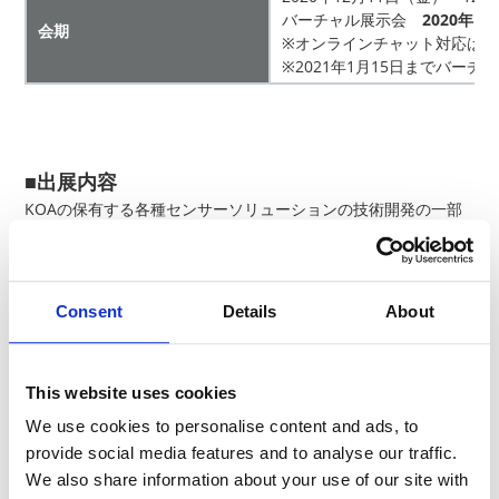
バーチャル展示会
2020年12
会期
※オンラインチャット対応は10:0
※2021年1月15日までバー
■出展内容
KOAの保有する各種センサーソリューションの技術開発の一部
をご紹介します。
酸素センサ
ゼロ酸素濃度から計測可能な、小型の酸
Consent
Details
About
素センサです。
チャンバーや配管内に組み込むことで、
酸素濃度の適切な管理を実現します。
This website uses cookies
傾斜センサ
We use cookies to personalise content and ads, to
半導体製造装置、マシニングセンタな
provide social media features and to analyse our traffic.
ど、各種製造装置の水平出し、傾斜モニ
We also share information about your use of our site with
タリング等にご使用いただけます。