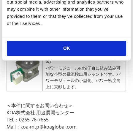
our social media, advertising and analytics partners who
気流計測システム(Windgraphy®)
may combine it with other information that you’ve
風速センサを利用した気流計測システム
provided to them or that they’ve collected from your use
により工場内の気流測定、クリーンルー
of their services.
ム内の監視等、環境モニタリングによる
気流の見える化に貢献します。
KOA株式会社Windgraphy ブランドサイ
ト
OK
電流検出用シャント(ブッシングシャント
®)
パワーモジュールの端子台に組み込み可
能な小型の電流検出用シャントです。パ
ワーモジュールの小型化、パワー密度向
上に貢献します。
＜本件に関するお問い合わせ＞
KOA株式会社 用途展開センター
TEL：
0265-76-7655
Mail
：
koa-mtp＠koaglobal.com