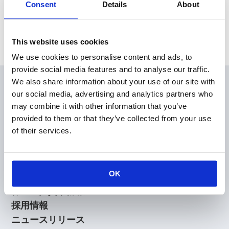
Consent
Details
About
株式取扱規程
2022年08月29日
株式取扱規程
(108KB)
This website uses cookies
We use cookies to personalise content and ads, to
provide social media features and to analyse our traffic.
We also share information about your use of our site with
会員
our social media, advertising and analytics partners who
製品情報
may combine it with other information that you’ve
KOAの技術
provided to them or that they’ve collected from your use
of their services.
アプリケーションガイド
設計支援
技術サポート
OK
企業情報
株主・投資家情報
採用情報
ニュースリリース