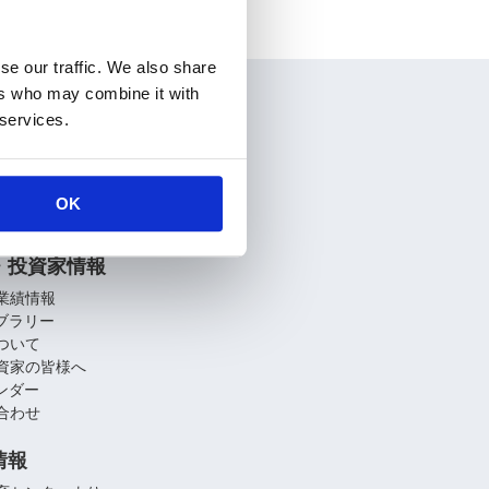
se our traffic. We also share
ers who may combine it with
情報
 services.
要
介
関連会社
OK
への取り組み
・投資家情報
業績情報
イブラリー
ついて
資家の皆様へ
レンダー
合わせ
情報