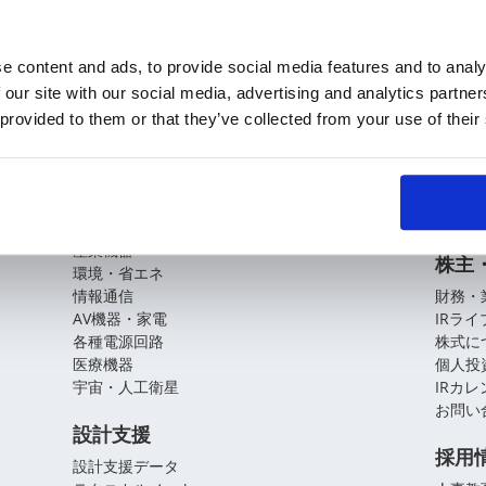
e content and ads, to provide social media features and to analy
 our site with our social media, advertising and analytics partn
KOAの技術
企業
 provided to them or that they’ve collected from your use of their
基盤技術
会社概
役員紹
アプリケーションガイド
拠点・
CSR
自動車
産業機器
株主
環境・省エネ
情報通信
財務・
AV機器・家電
IRラ
各種電源回路
株式に
医療機器
個人投
宇宙・人工衛星
IRカ
お問い
設計支援
採用
設計支援データ