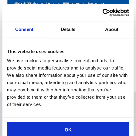
業績予想の修正に関するお知らせ
本日、東京証券取引所にて「業績予想の修正に関するお知ら
せ」を発表しました。
Consent
Details
About
News Release
This website uses cookies
We use cookies to personalise content and ads, to
provide social media features and to analyse our traffic.
Archive
We also share information about your use of our site with
our social media, advertising and analytics partners who
may combine it with other information that you’ve
provided to them or that they’ve collected from your use
of their services.
会員
製品情報
KOAの技術
OK
アプリケーションガイド