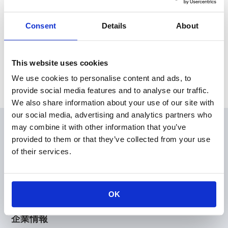
執行役員の異動に関するお知らせを掲載いたしました。
Consent
Details
About
News Release
This website uses cookies
Archive
We use cookies to personalise content and ads, to
provide social media features and to analyse our traffic.
We also share information about your use of our site with
our social media, advertising and analytics partners who
may combine it with other information that you’ve
会員
provided to them or that they’ve collected from your use
製品情報
of their services.
KOAの技術
アプリケーションガイド
設計支援
OK
技術サポート
企業情報