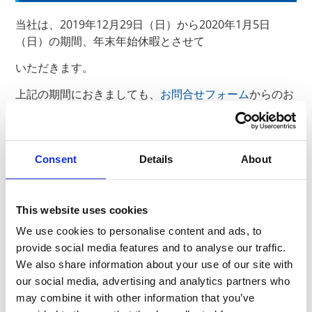
当社は、2019年12月29日（日）から2020年1月5日
（日）の期間、
年末年始休暇とさせて
いただきます。
上記の期間におきましても、
お問合せフォーム
からのお
問合せは通常通り受け付けますが、
当社からの回答は2020年1月6日（月）より順次対応と
させていただきます。
Consent
Details
About
ご不便をおかけし誠に恐縮ですが、何卒ご理解ください
ますようお願い申し上げます。
This website uses cookies
We use cookies to personalise content and ads, to
provide social media features and to analyse our traffic.
以上
We also share information about your use of our site with
our social media, advertising and analytics partners who
may combine it with other information that you’ve
News Release