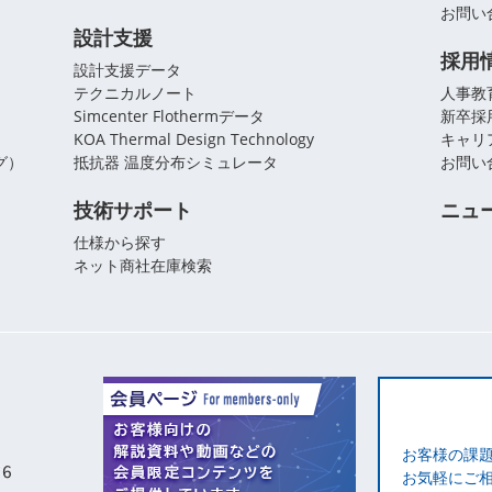
お問い
設計支援
採用
設計支援データ
テクニカルノート
人事教
Simcenter Flothermデータ
新卒採
KOA Thermal Design Technology
キャリ
グ）
抵抗器 温度分布シミュレータ
お問い
技術サポート
ニュ
仕様から探す
ネット商社在庫検索
お客様の課
お気軽にご