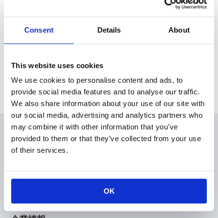
本日、東京証券取引所にて代表取締役の異動に関するお知らせ
を発表いたしました。
Consent
Details
About
News Release
This website uses cookies
We use cookies to personalise content and ads, to
Archive
provide social media features and to analyse our traffic.
We also share information about your use of our site with
our social media, advertising and analytics partners who
may combine it with other information that you’ve
会員
provided to them or that they’ve collected from your use
製品情報
of their services.
KOAの技術
アプリケーションガイド
設計支援
OK
技術サポート