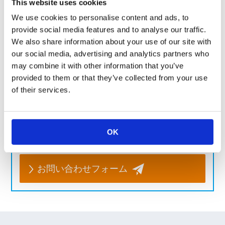
This website uses cookies
温度測定･温度補償/温度センサ
SDT310
,
SDT73V
,
LT73V
We use cookies to personalise content and ads, to
ジャンパー/ジャンパー
RK73Z
,
TLRZ
provide social media features and to analyse our traffic.
We also share information about your use of our site with
our social media, advertising and analytics partners who
may combine it with other information that you’ve
製品のお問い合わせはこちら
provided to them or that they’ve collected from your use
お客様の課題に合わせてご提案します。お気軽にご相談く
of their services.
ださい。
よくあるご質問
OK
お問い合わせフォーム