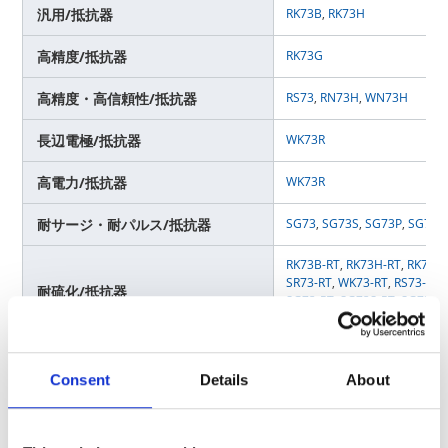
汎用/抵抗器
RK73B
,
RK73H
高精度/抵抗器
RK73G
高精度・高信頼性/抵抗器
RS73
,
RN73H
,
WN73H
長辺電極/抵抗器
WK73R
高電力/抵抗器
WK73R
耐サージ・耐パルス/抵抗器
SG73
,
SG73S
,
SG73P
,
SG73G
RK73B-RT
,
RK73H-RT
,
RK73G
SR73-RT
,
WK73-RT
,
RS73-RT
,
耐硫化/抵抗器
SG73-RT
,
SG73S-RT
,
SG73P-
RK73B-KT
,
RK73H-KT
,
RK73Z-
UR73V
,
SR73
,
WK73S
,
WU73
電流検出/低抵抗器
TLR（高電力）
,
TLRH
Consent
Details
About
回路保護/バリスタ
NV73DL