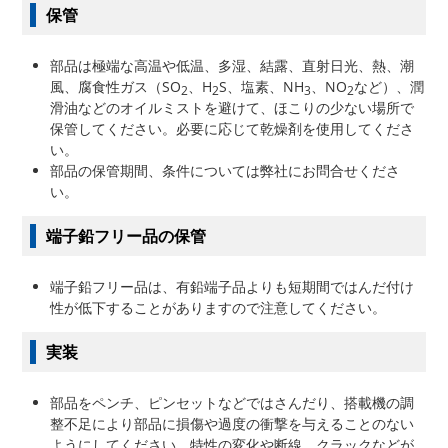
保管
部品は極端な高温や低温、多湿、結露、直射日光、熱、潮
風、腐食性ガス（SO
、H
S、塩素、NH
、NO
など）、潤
2
2
3
2
滑油などのオイルミストを避けて、ほこりの少ない場所で
保管してください。必要に応じて乾燥剤を使用してくださ
い。
部品の保管期間、条件については弊社にお問合せくださ
い。
端子鉛フリー品の保管
端子鉛フリー品は、有鉛端子品よりも短期間ではんだ付け
性が低下することがありますので注意してください。
実装
部品をペンチ、ピンセットなどではさんだり、搭載機の調
整不足により部品に損傷や過度の衝撃を与えることのない
ようにしてください。特性の変化や断線、クラックなどが