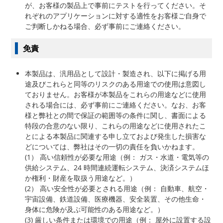
が、お客様の製品上で事前にテストを行ってください。そ
れぞれのアプリケーションに対する適性をお客様ご自身で
ご判断しかねる場合、必ず事前にご連絡ください。
免責
本製品は、汎用品として設計・製造され、以下に掲げる用
途及びこれらと同等のリスクのある用途での使用は意図し
ておりません。お客様が本製品をこれらの用途などに使用
される場合には、必ず事前にご連絡ください。なお、お客
様と弊社との間で保証の範囲等の条件に関し、書面による
特段の合意のない限り、これらの用途などに使用されたこ
とによる本製品に関連する申し立ておよび発生した損害な
どについては、弊社はその一切の責任を負いかねます。
(1） 高い信頼性が必要な用途（例： ガス・水道・電気等の
供給システム、24 時間連続運転システム、決済システムほ
か権利・財産を取扱う用途など。）
(2） 高い安全性が必要とされる用途（例： 自動車、航空・
宇宙設備、鉄道設備、医療機器、安全装置、その他生命・
身体に危険が及ぶ可能性のある用途など。）
(3) 厳しい条件または環境での用途（例： 屋外に設置する設