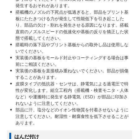
発生するおそれがあります。
搭載機のノズルの下死点が低過ぎると、部品をプリント基
板にたたきつける力が発生して性能低下を引き起こした
り、部品の欠け・割れを発生させる原因になります。搭載
直前のノズルスピードの低速化や基板の反りを矯正した状
態で搭載してください。
搭載時の落下品やプリント基板からの取外し品は使用しな
いでください。
実装後の基板をモールド封止やコーティングする場合は事
前にご相談ください。
実装後の基板を直接積み重ねないでください。部品が損傷
することがあります。
皮膜タイプの抵抗器・センサは、静電気による過電圧で特
性が変化します。組立工程内（搭載機・検査モニタ・人体
など）や運搬時に発生する静電気（ESD）が部品に印加さ
れないように注意してください。
部品に汗、塩分などのイオン性物質を付着させないように
注意してください。耐湿性・耐腐食性を低下させることが
あります。
はんだ付け