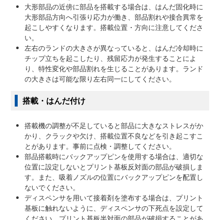
大形部品の近傍に部品を搭載する場合は、はんだ固化時に
大形部品方向へ引張り応力が働き、部品割れや接合異常を
起こしやすくなります。搭載位置・方向に注意してくださ
い。
左右のランドの大きさが異なっていると、はんだ冷却時に
チップ立ちを起こしたり、残留応力が発生することによ
り、特性変化や部品割れを生じることがあります。ランド
の大きさは可能な限り左右同一にしてください。
搭載・はんだ付け
搭載機の調整が不足していると部品に大きなストレスがか
かり、クラックや欠け、搭載位置不良などを引き起こすこ
とがあります。事前に点検・調整してください。
部品搭載時にバックアップピンを使用する場合は、適切な
位置に設定しないとプリント基板反対面の部品が破損しま
す。また、吸着ノズルの位置にバックアップピンを配置し
ないでください。
ディスペンサを用いて接着剤を塗布する場合は、プリント
基板に触れないように、ディスペンサの下死点を設定して
ください。プリント基板半対面の部品が破損することがあ