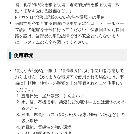
備、化学的汚染を被る設備、電磁的妨害を被る設備、振
動・衝撃を受ける設備など。）
(4) カタログ類に記載のない条件や環境での用途
信頼性を必要とする用途に使用する場合は、フェールセー
フ設計の配慮を十分に行ってください。保護回路や冗長回
路を設け、当部品の単独故障では不安全とならないよう
に、システムの安全を図ってください。
使用環境
特別な表記がない限り、特殊環境における使用を考慮して
おりません。次のような環境下で使用される場合には、事
前に信頼性・性能への影響を十分評価された上で使用して
ください。
直射日光、屋外暴露、じんあい中
水、油、有機溶剤、薬液などの液体中または液体のかか
るところ
潮風、腐食性ガス（SO
, H
S, 塩素, NH
, NO
など）の
2
2
3
2
多い場所
静電気、電磁波の強い環境
部品が結露するような環境