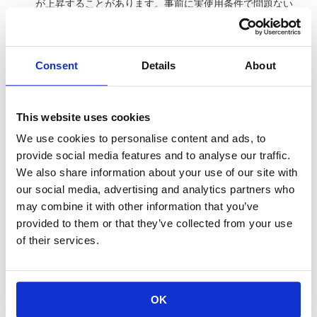
が上昇することがあります。事前に実使用条件で問題ない
ことを確認してください。
両面基板でスルーホール電極がある場合は、鉛フリーはん
だを使用するとリフトオフ現象により、はんだ接続強度が
低下することがありますので、実基板にて事前に確認して
Consent
Details
About
ください。
洗浄
This website uses cookies
We use cookies to personalise content and ads, to
はんだフラックスに含まれるイオン性物質が、はんだ付け
provide social media features and to analyse our traffic.
の洗浄後に残らないようにしてください。イオン性物質が
We also share information about your use of our site with
付着していると、部品の耐湿性・耐腐食性などを低下させ
ることがあります。
our social media, advertising and analytics partners who
無洗浄はんだや水、または水溶性洗浄剤を使用される場合
may combine it with other information that you’ve
は、信頼性を確認してください。
provided to them or that they’ve collected from your use
鉛フリーはんだは、イオン性物質を多く含有していること
of their services.
があります。RMA系のはんだまたはフラックスをご使用に
なるか、十分な洗浄を行ってください。
汗、塩分などのイオン性物質が付着する場合は十分な洗浄
を行ってください。その際、洗浄液の管理が不十分です
OK
と、イオン性物質を除去しきれないことがあります。アル