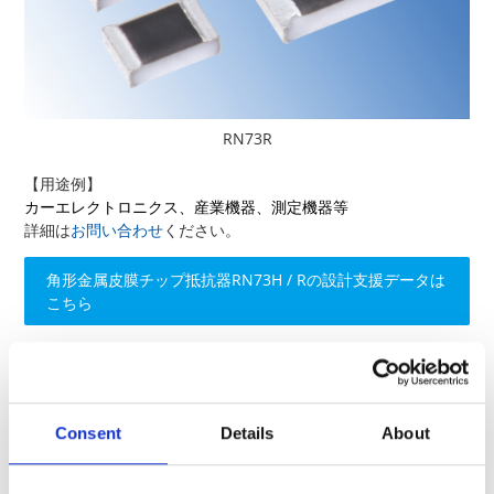
RN73R
【用途例】
カーエレクトロニクス、産業機器、測定機器等
詳細は
お問い合わせ
ください。
角形金属皮膜チップ抵抗器RN73H / Rの設計支援データは
こちら
サイズ
定格電力
端子部
形名
(㎜)
(W)*²
(°C)
RN73H 1E
1.0×0.5
0.1
RN73R 1E
Consent
Details
About
RN73H 1J
1.6×0.8
0.125
RN73R 1J