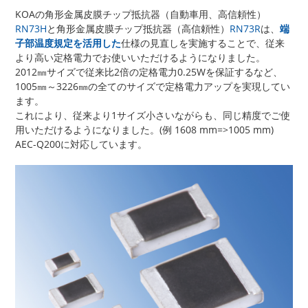
KOAの角形金属皮膜チップ抵抗器（自動車用、高信頼性）
RN73H
と角形金属皮膜チップ抵抗器（高信頼性）
RN73R
は、
端
子部温度規定を活用した
仕様の見直しを実施することで、従来
より高い定格電力でお使いいただけるようになりました。
2012㎜サイズで従来比2倍の定格電力0.25Wを保証するなど、
1005㎜～3226㎜の全てのサイズで定格電力アップを実現してい
ます。
これにより、従来より1サイズ小さいながらも、同じ精度でご使
用いただけるようになりました。(例 1608 mm=>1005 mm)
AEC-Q200に対応しています。