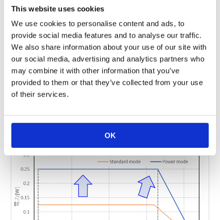
RN73H 2A
This website uses cookies
2.0×1.25
0.25
105
RN73R 2A
We use cookies to personalise content and ads, to
RN73H 2B
3.2×1.6
0.4
RN73R 2B
provide social media features and to analyse our traffic.
RN73H 2E
We also share information about your use of our site with
3.2×2.6
0.5
RN73R 2E
our social media, advertising and analytics partners who
may combine it with other information that you’ve
*¹ 高電力でご使用いただく場合には、定格端子部温度以下でご
provided to them or that they’ve collected from your use
使用ください。
of their services.
端子部温度規定による定格電力UP
OK