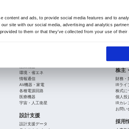
e content and ads, to provide social media features and to analy
 our site with our social media, advertising and analytics partn
KOAの技術
企業
 provided to them or that they’ve collected from your use of their
基盤技術
会社概
役員紹
アプリケーションガイド
拠点・
CSR
自動車
産業機器
株主
環境・省エネ
情報通信
財務・
AV機器・家電
IRラ
各種電源回路
株式に
医療機器
個人投
宇宙・人工衛星
IRカ
お問い
設計支援
採用
設計支援データ