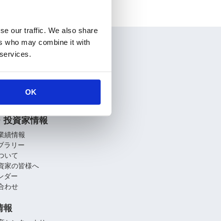
se our traffic. We also share
ers who may combine it with
情報
 services.
要
介
関連会社
OK
への取り組み
・投資家情報
業績情報
イブラリー
ついて
資家の皆様へ
レンダー
合わせ
情報