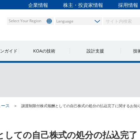
企業情報
株主・投資家情報
採用情報
Select Your Region
ンガイド
KOAの技術
設計支援
技
ュース
譲渡制限付株式報酬としての自己株式の処分の払込完了に関するお知
としての自己株式の処分の払込完了