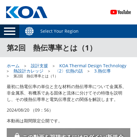
Select Your Region
第2回 熱伝導率とは（1）
ホーム
設計支援
KOA Thermal Design Technology
熱設計カレッジ
〈2〉伝熱の話
3.熱伝導
第2回 熱伝導率とは（1）
最初に熱電伝率の単位と主な材料の熱伝導率について金属系、
非金属系、有機系である固体と流体に分けてその特徴を説明
し、その後熱伝導率と電気伝導度との関係を解説します。
2024/08/20 （09：56）
本動画は期間限定公開です。